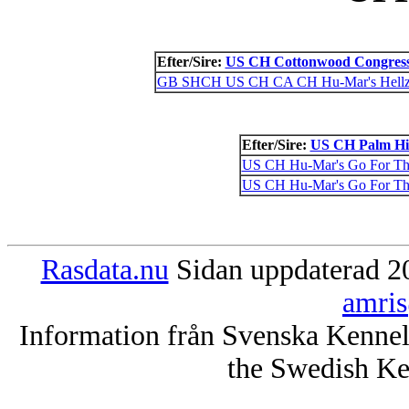
Efter/Sire:
US CH Cottonwood Congres
GB SHCH US CH CA CH Hu-Mar's Hellzap
Efter/Sire:
US CH Palm Hil
US CH Hu-Mar's Go For Th
US CH Hu-Mar's Go For Th
Rasdata.nu
Sidan uppdaterad 20
amris
Information från Svenska Kenne
the Swedish Ke