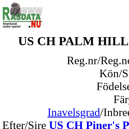
US CH PALM HILL
Reg.nr/Reg.
Kön/
Födels
Fär
Inavelsgrad
/Inbr
Efter/Sire
US CH Piner's P