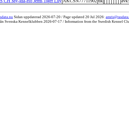
S CH My-Ida-Ho Jems Tiger Lily
AKCSN77711902
tik
avk:
sdata.nu
Sidan uppdaterad 2026-07-20 / Page updated 20 Jul 2026:
amris@rasdata
rån Svenska Kennelklubben 2026-07-17 / Information from the Swedish Kennel Cl