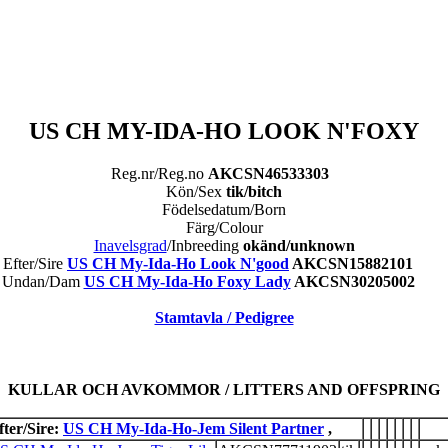
US CH MY-IDA-HO LOOK N'FOXY
Reg.nr/Reg.no
AKCSN46533303
Kön/Sex
tik/bitch
Födelsedatum/Born
Färg/Colour
Inavelsgrad
/Inbreeding
okänd/unknown
Efter/Sire
US CH My-Ida-Ho Look N'good
AKCSN15882101
Undan/Dam
US CH My-Ida-Ho Foxy Lady
AKCSN30205002
Stamtavla / Pedigree
KULLAR OCH AVKOMMOR / LITTERS AND OFFSPRING
fter/Sire:
US CH My-Ida-Ho-Jem Silent Partner
,