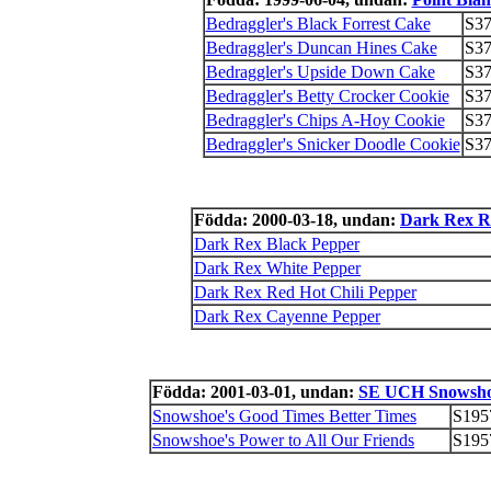
Bedraggler's Black Forrest Cake
S37
Bedraggler's Duncan Hines Cake
S37
Bedraggler's Upside Down Cake
S37
Bedraggler's Betty Crocker Cookie
S37
Bedraggler's Chips A-Hoy Cookie
S37
Bedraggler's Snicker Doodle Cookie
S37
Födda: 2000-03-18, undan:
Dark Rex Ro
Dark Rex Black Pepper
Dark Rex White Pepper
Dark Rex Red Hot Chili Pepper
Dark Rex Cayenne Pepper
Födda: 2001-03-01, undan:
SE UCH Snowsho
Snowshoe's Good Times Better Times
S195
Snowshoe's Power to All Our Friends
S195