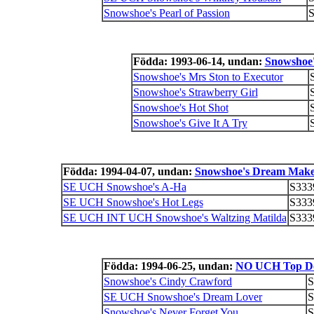
Snowshoe's Pearl of Passion
S
Födda: 1993-06-14, undan:
Snowshoe
Snowshoe's Mrs Ston to Executor
Snowshoe's Strawberry Girl
Snowshoe's Hot Shot
Snowshoe's Give It A Try
Födda: 1994-04-07, undan:
Snowshoe's Dream Mak
SE UCH Snowshoe's A-Ha
S333
SE UCH Snowshoe's Hot Legs
S333
SE UCH INT UCH Snowshoe's Waltzing Matilda
S333
Födda: 1994-06-25, undan:
NO UCH Top Dog
Snowshoe's Cindy Crawford
S
SE UCH Snowshoe's Dream Lover
S
Snowshoe's Never Forget You
S