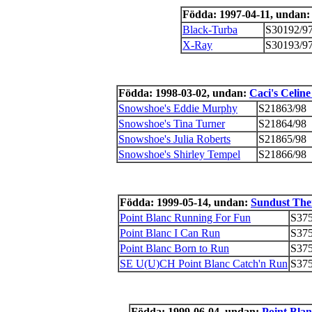
Födda: 1997-04-11, undan
Black-Turba
S30192/9
X-Ray
S30193/9
Födda: 1998-03-02, undan:
Caci's Celin
Snowshoe's Eddie Murphy
S21863/98
Snowshoe's Tina Turner
S21864/98
Snowshoe's Julia Roberts
S21865/98
Snowshoe's Shirley Tempel
S21866/98
Födda: 1999-05-14, undan:
Sundust The
Point Blanc Running For Fun
S375
Point Blanc I Can Run
S375
Point Blanc Born to Run
S375
SE U(U)CH Point Blanc Catch'n Run
S375
Födda: 1999-06-04, undan:
Point Blan