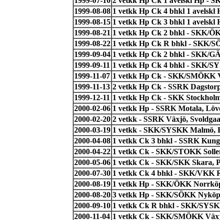
1999-07-10
2 vetkk Hp Ck 1 avelskl Hp - 
1999-08-08
1 vetkk Hp Ck 4 bhkl 1 avelsk
1999-08-15
1 vetkk Hp Ck 3 bhkl 1 avelsk
1999-08-21
1 vetkk Hp Ck 2 bhkl - SKK/Ö
1999-08-22
1 vetkk Hp Ck R bhkl - SKK/S
1999-09-04
1 vetkk Hp Ck 2 bhkl - SKK/GÄ
1999-09-11
1 vetkk Hp Ck 4 bhkl - SKK/SY
1999-11-07
1 vetkk Hp Ck - SKK/SMÖKK V
1999-11-13
2 vetkk Hp Ck - SSRK Dagstor
1999-12-11
1 vetkk Hp Ck - SKK Stockholm,
2000-02-06
1 vetkk Hp - SSRK Motala, Löv
2000-02-20
2 vetkk - SSRK Växjö, Svoldgaa
2000-03-19
1 vetkk - SKK/SYSKK Malmö, 
2000-04-08
1 vetkk Ck 3 bhkl - SSRK Kung
2000-04-22
1 vetkk Ck - SKK/STOKK Solle
2000-05-06
1 vetkk Ck - SKK/SKK Skara, P
2000-07-30
1 vetkk Ck 4 bhkl - SKK/VKK R
2000-08-19
1 vetkk Hp - SKK/ÖKK Norrköp
2000-08-20
3 vetkk Hp - SKK/SÖKK Nyköpi
2000-09-10
1 vetkk Ck R bhkl - SKK/SYSKK
2000-11-04
1 vetkk Ck - SKK/SMÖKK Växj