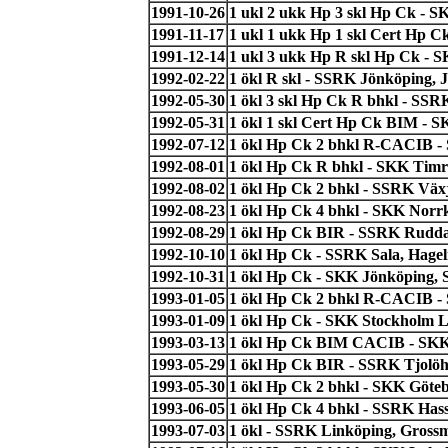
1991-10-26
1 ukl 2 ukk Hp 3 skl Hp Ck - 
1991-11-17
1 ukl 1 ukk Hp 1 skl Cert Hp 
1991-12-14
1 ukl 3 ukk Hp R skl Hp Ck - S
1992-02-22
1 ökl R skl - SSRK Jönköping, J
1992-05-30
1 ökl 3 skl Hp Ck R bhkl - SSR
1992-05-31
1 ökl 1 skl Cert Hp Ck BIM - S
1992-07-12
1 ökl Hp Ck 2 bhkl R-CACIB -
1992-08-01
1 ökl Hp Ck R bhkl - SKK Timr
1992-08-02
1 ökl Hp Ck 2 bhkl - SSRK Växj
1992-08-23
1 ökl Hp Ck 4 bhkl - SKK Norrk
1992-08-29
1 ökl Hp Ck BIR - SSRK Ruddal
1992-10-10
1 ökl Hp Ck - SSRK Sala, Hagel
1992-10-31
1 ökl Hp Ck - SKK Jönköping, 
1993-01-05
1 ökl Hp Ck 2 bhkl R-CACIB - 
1993-01-09
1 ökl Hp Ck - SKK Stockholm 
1993-03-13
1 ökl Hp Ck BIM CACIB - SKK
1993-05-29
1 ökl Hp Ck BIR - SSRK Tjolöh
1993-05-30
1 ökl Hp Ck 2 bhkl - SKK Göte
1993-06-05
1 ökl Hp Ck 4 bhkl - SSRK Hass
1993-07-03
1 ökl - SSRK Linköping, Gross