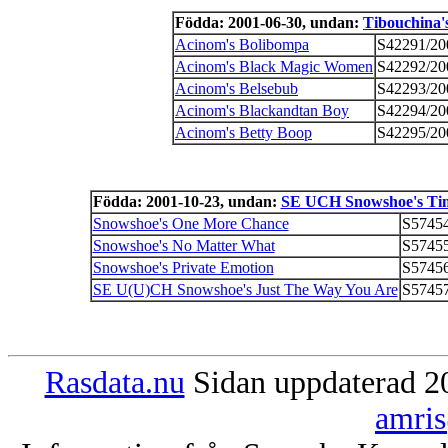
Födda: 2001-06-30, undan:
Tibouchina'
Acinom's Bolibompa
S42291/20
Acinom's Black Magic Women
S42292/20
Acinom's Belsebub
S42293/20
Acinom's Blackandtan Boy
S42294/20
Acinom's Betty Boop
S42295/20
Födda: 2001-10-23, undan:
SE UCH Snowshoe's Ti
Snowshoe's One More Chance
S57454
Snowshoe's No Matter What
S57455
Snowshoe's Private Emotion
S57456
SE U(U)CH Snowshoe's Just The Way You Are
S57457
Rasdata.nu
Sidan uppdaterad 20
amris