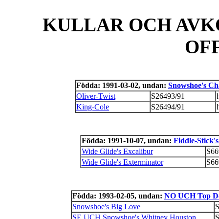
KULLAR OCH AVK
OF
Födda: 1991-03-02, undan:
Snowshoe's Cha
Oliver-Twist
S26493/91
King-Cole
S26494/91
Födda: 1991-10-07, undan:
Fiddle-Stick'
Wide Glide's Excalibur
S66
Wide Glide's Exterminator
S66
Födda: 1993-02-05, undan:
NO UCH Top Dog
Snowshoe's Big Love
S
SE UCH Snowshoe's Whitney Houston
S