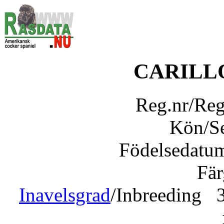
CARILL
Reg.nr/Re
Kön/S
Födelsedatu
Fär
Inavelsgrad
/Inbreeding 3