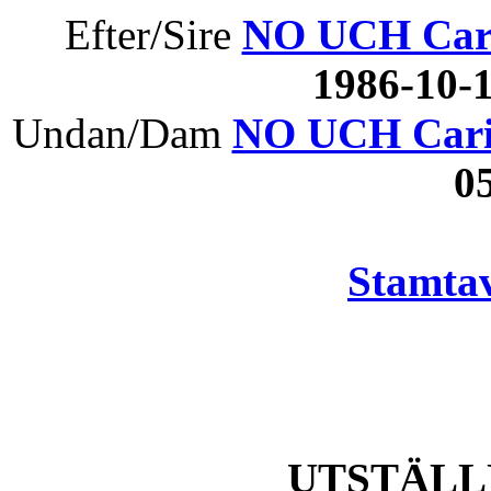
Efter/Sire
NO UCH Caril
1986-10
Undan/Dam
NO UCH Caril
0
Stamtav
UTSTÄLL