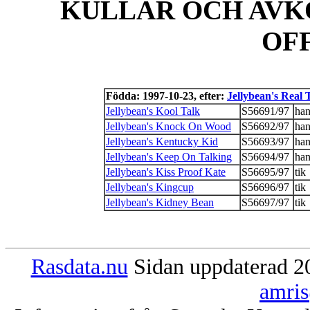
KULLAR OCH AVK
OF
Födda: 1997-10-23, efter:
Jellybean's Real 
Jellybean's Kool Talk
S56691/97
ha
Jellybean's Knock On Wood
S56692/97
ha
Jellybean's Kentucky Kid
S56693/97
ha
Jellybean's Keep On Talking
S56694/97
ha
Jellybean's Kiss Proof Kate
S56695/97
tik
Jellybean's Kingcup
S56696/97
tik
Jellybean's Kidney Bean
S56697/97
tik
Rasdata.nu
Sidan uppdaterad 20
amris