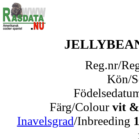
JELLYBEAN
Reg.nr/Re
Kön/
Födelsedatu
Färg/Colour
vit &
Inavelsgrad
/Inbreeding