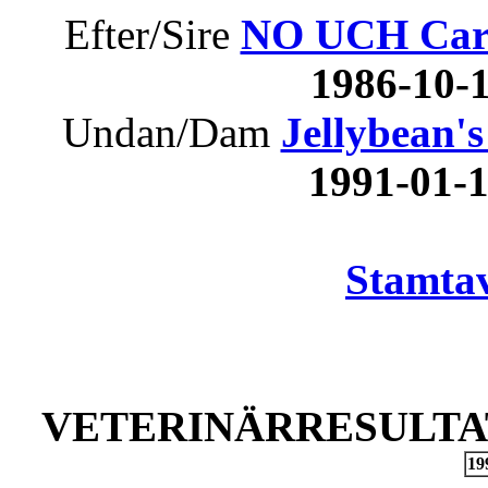
Efter/Sire
NO UCH Caril
1986-10
Undan/Dam
Jellybean's
1991-01
Stamtav
VETERINÄRRESULTAT
19