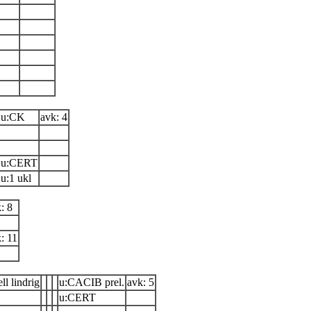
u:CK
avk: 4
u:CERT
u:1 ukl
: 8
: 11
ll lindrig
u:CACIB prel.
avk: 5
u:CERT