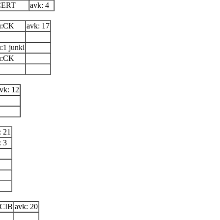
CERT
avk: 4
u:CK
avk: 17
:1 junkl
u:CK
vk: 12
: 21
: 3
CIB
avk: 20