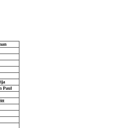
rman
ija
n Paul
tt