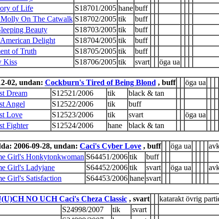
ry of Life
S18701/2005
hane
buff
s Molly On The Catwalk
S18702/2005
tik
buff
leeping Beauty
S18703/2005
tik
buff
 American Delight
S18704/2005
tik
buff
nt of Truth
S18705/2005
tik
buff
y Kiss
S18706/2005
tik
svart
öga ua
12-02, undan:
Cockburn's Tired of Being Blond
, buff
öga ua
rst Dream
S12521/2006
tik
black & tan
st Angel
S12522/2006
tik
buff
rst Love
S12523/2006
tik
svart
öga ua
st Fighter
S12524/2006
hane
black & tan
da: 2006-09-28, undan:
Caci's Cyber Love
, buff
öga ua
avk
e Girl's Honkytonkwoman
S64451/2006
tik
buff
e Girl's Ladyjane
S64452/2006
tik
svart
öga ua
avk
e Girl's Satisfaction
S64453/2006
hane
svart
(U)CH NO UCH Caci's Cheza Classic
, svart
katarakt övrig partie
S24998/2007
tik
svart