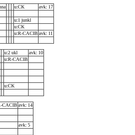
nna
u:CK
avk: 17
u:1 junkl
u:CK
u:R-CACIB
avk: 11
u:2 ukl
avk: 10
u:R-CACIB
u:CK
R-CACIB
avk: 14
avk: 5