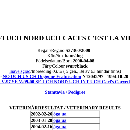
FI UCH NORD UCH CACI'S C'EST LA VI
Reg.nr/Reg.no
S37360/2000
Kön/Sex
hane/dog
Födelsedatum/Born
2000-04-08
Färg/Colour
svart/black
Inavelsgrad
/Inbreeding
0.0%
( 5 gen., 39 av 63 hundar finns)
re
NO UCH US CH Doggone Frabrication
N12045/97 1994-10-2
-97 SE V-99-00 SE UCH NORD UCH INT UCH Caci's Corvett
Stamtavla / Pedigree
VETERINÄRRESULTAT / VETERINARY RESULTS
2002-02-26
öga ua
2003-01-28
öga ua
2004-02-16
öga ua