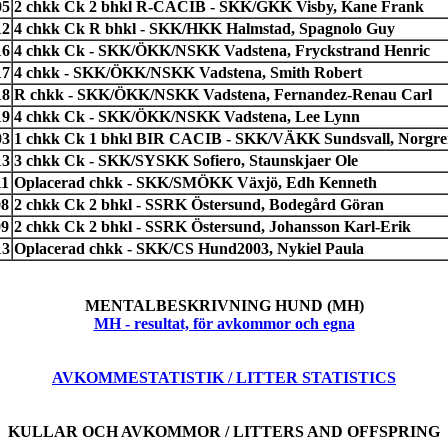
05
2 chkk Ck 2 bhkl R-CACIB - SKK/GKK Visby, Kane Frank
12
4 chkk Ck R bhkl - SKK/HKK Halmstad, Spagnolo Guy
16
4 chkk Ck - SKK/ÖKK/NSKK Vadstena, Fryckstrand Henric
17
4 chkk - SKK/ÖKK/NSKK Vadstena, Smith Robert
18
R chkk - SKK/ÖKK/NSKK Vadstena, Fernandez-Renau Carl
19
4 chkk Ck - SKK/ÖKK/NSKK Vadstena, Lee Lynn
03
1 chkk Ck 1 bhkl BIR CACIB - SKK/VÄKK Sundsvall, Norgre
13
3 chkk Ck - SKK/SYSKK Sofiero, Staunskjaer Ole
11
Oplacerad chkk - SKK/SMÖKK Växjö, Edh Kenneth
08
2 chkk Ck 2 bhkl - SSRK Östersund, Bodegård Göran
09
2 chkk Ck 2 bhkl - SSRK Östersund, Johansson Karl-Erik
13
Oplacerad chkk - SKK/CS Hund2003, Nykiel Paula
MENTALBESKRIVNING HUND (MH)
MH - resultat, för avkommor och egna
AVKOMMESTATISTIK / LITTER STATISTICS
KULLAR OCH AVKOMMOR / LITTERS AND OFFSPRING