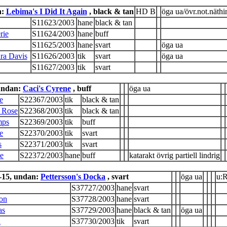
n:
Lebima's I Did It Again
, black & tan
HD B
öga ua/övr.not.näthi
S11623/2003
hane
black & tan
rie
S11624/2003
hane
buff
S11625/2003
hane
svart
öga ua
ra Davis
S11626/2003
tik
svart
öga ua
S11627/2003
tik
svart
undan:
Caci's Cyrene
, buff
öga ua
e
S22367/2003
tik
black & tan
n Rose
S22368/2003
tik
black & tan
mps
S22369/2003
tik
buff
e
S22370/2003
tik
svart
s
S22371/2003
tik
svart
ue
S22372/2003
hane
buff
katarakt övrig partiell lindrig
-15, undan:
Pettersson's Docka
, svart
öga ua
u:
S37727/2003
hane
svart
son
S37728/2003
hane
svart
as
S37729/2003
hane
black & tan
öga ua
a
S37730/2003
tik
svart