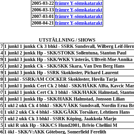
2005-03-22
främre Y-sömskatarakt
2006-03-13
främre Y-sömskatarakt
2007-03-01
främre Y-sömskatarakt
2008-04-21
främre Y-sömskatarakt
UTSTÄLLNING / SHOWS
17
1 junkl 1 junkk Ck 3 bhkl - SSRK Sundsvall, Wilberg Leif-He
14
1 junkl 2 junkk Hp - SKK/STOKK Sollentuna, Stanton Paul
29
1 junkl 3 junkk Hp - SKK/WKK Västerås, Ulltveit-Moe Annika
05
1 junkl 2 junkk Ck - SKK/SKK Skara, Van Den Berg Hans
19
1 junkl 3 junkk Hp - SSRK Skokloster, Pichard Laurent
20
1 junkl - SSRK/AM COCKER Skokloster, Hovila Tarja
01
1 junkl 1 junkk Cert Ck 2 bhkl - SKK/HÄKK Alfta, Kavcic Mar
07
1 junkl 1 junkk Cert Ck 3 bhkl - SKK/HAKK Halmstad, Stanto
08
1 junkl 1 junkk Hp - SKK/HAKK Halmstad, Jonsson Lilian
05
1 ukl 2 ukk Ck 4 bhkl - SKK/VÄKK Sundsvall, Nordin Erna Bri
01
1 ukl 2 ukk Ck 4 bhkl - SKK/GÄKK Torsåker, Lehtinen Hans
07
1 ukl 2 ukk Ck 3 bhkl - SSRK Köping, Jaakkola Marjo
15
1 ukl R ukk Hp - SKK/CS Hund2001, Brivio Chellini M
06
1 ökl - SKK/V:AKK Göteborg, Somerfield Ferelith