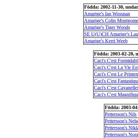
Födda: 2002-11-30, unda
Amarige's Ian Wossnan
Amarige's Colin Montgome
Amarige's Tiger Woods
SE U(U)CH Amarige's Lau
Amarige's Kerri Weeb
Födda: 2003-02-20, 
Caci's C'est Formidabl
Caci's C'est La Vie E
Caci's C'est Le Printe
Caci's C'est Fantastiqu
Caci's C'est Cavanelle
Caci's C'est Magnifiq
Födda: 2003-04
Pettersson's Nils
Pettersson's Nel
Pettersson's Nikl
Pettersson's Nor