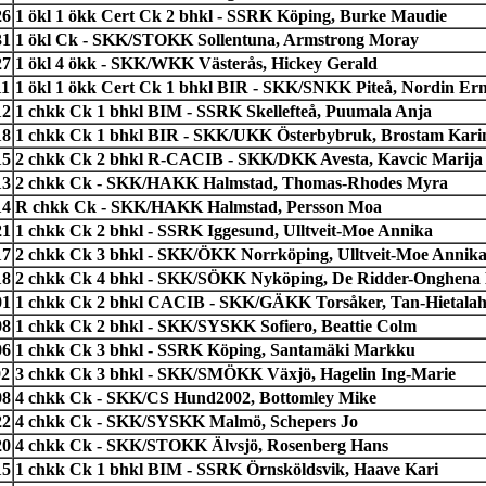
26
1 ökl 1 ökk Cert Ck 2 bhkl - SSRK Köping, Burke Maudie
31
1 ökl Ck - SKK/STOKK Sollentuna, Armstrong Moray
27
1 ökl 4 ökk - SKK/WKK Västerås, Hickey Gerald
11
1 ökl 1 ökk Cert Ck 1 bhkl BIR - SKK/SNKK Piteå, Nordin Ern
12
1 chkk Ck 1 bhkl BIM - SSRK Skellefteå, Puumala Anja
18
1 chkk Ck 1 bhkl BIR - SKK/UKK Österbybruk, Brostam Kari
15
2 chkk Ck 2 bhkl R-CACIB - SKK/DKK Avesta, Kavcic Marija
13
2 chkk Ck - SKK/HAKK Halmstad, Thomas-Rhodes Myra
14
R chkk Ck - SKK/HAKK Halmstad, Persson Moa
21
1 chkk Ck 2 bhkl - SSRK Iggesund, Ulltveit-Moe Annika
17
2 chkk Ck 3 bhkl - SKK/ÖKK Norrköping, Ulltveit-Moe Annik
18
2 chkk Ck 4 bhkl - SKK/SÖKK Nyköping, De Ridder-Onghena
01
1 chkk Ck 2 bhkl CACIB - SKK/GÄKK Torsåker, Tan-Hietalaht
08
1 chkk Ck 2 bhkl - SKK/SYSKK Sofiero, Beattie Colm
06
1 chkk Ck 3 bhkl - SSRK Köping, Santamäki Markku
02
3 chkk Ck 3 bhkl - SKK/SMÖKK Växjö, Hagelin Ing-Marie
08
4 chkk Ck - SKK/CS Hund2002, Bottomley Mike
22
4 chkk Ck - SKK/SYSKK Malmö, Schepers Jo
20
4 chkk Ck - SKK/STOKK Älvsjö, Rosenberg Hans
15
1 chkk Ck 1 bhkl BIM - SSRK Örnsköldsvik, Haave Kari