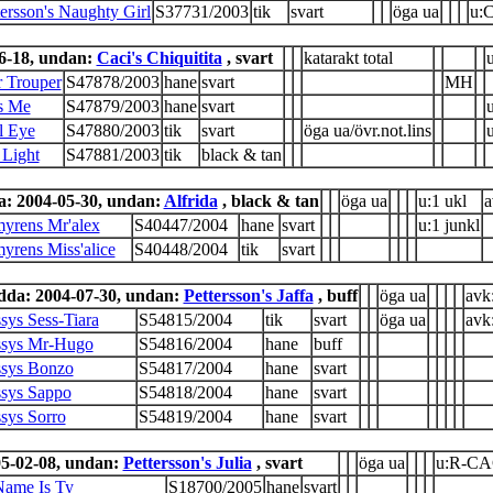
rsson's Naughty Girl
S37731/2003
tik
svart
öga ua
u:
6-18, undan:
Caci's Chiquitita
, svart
katarakt total
r Trouper
S47878/2003
hane
svart
MH
's Me
S47879/2003
hane
svart
u
l Eye
S47880/2003
tik
svart
öga ua/övr.not.lins
 Light
S47881/2003
tik
black & tan
: 2004-05-30, undan:
Alfrida
, black & tan
öga ua
u:1 ukl
a
yrens Mr'alex
S40447/2004
hane
svart
u:1 junkl
yrens Miss'alice
S40448/2004
tik
svart
dda: 2004-07-30, undan:
Pettersson's Jaffa
, buff
öga ua
avk
sys Sess-Tiara
S54815/2004
tik
svart
öga ua
avk
ssys Mr-Hugo
S54816/2004
hane
buff
ssys Bonzo
S54817/2004
hane
svart
sys Sappo
S54818/2004
hane
svart
sys Sorro
S54819/2004
hane
svart
5-02-08, undan:
Pettersson's Julia
, svart
öga ua
u:R-CA
Name Is Ty
S18700/2005
hane
svart