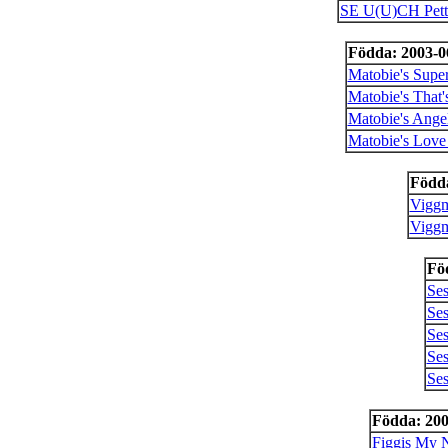
SE U(U)CH Pette
Födda: 2003-0
Matobie's Supe
Matobie's That
Matobie's Ange
Matobie's Love
Födda
Viggm
Viggm
Fö
Ses
Se
Se
Ses
Ses
Födda: 200
Figgis My 