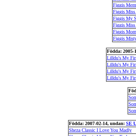
Figgis Memo
Figgis Mis
Figgis My S
Figgis Miss
Figgis Mome
Figgis Mist
Födda: 2005-
Lilldu's My Fi
Lilldu's My Fir
Lilldu's My Fi
Lilldu's My Fir
Föd
Som
Som
Som
Födda: 2007-02-14, undan:
SE U
Sheza Classic I Love You Madly