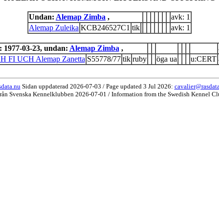
Undan:
Alemap Zimba
,
avk: 1
Alemap Zuleika
KCB246527C1
tik
avk: 1
 1977-03-23, undan:
Alemap Zimba
,
H FI UCH Alemap Zanetta
S55778/77
tik
ruby
öga ua
u:CERT
data.nu
Sidan uppdaterad 2026-07-03 / Page updated 3 Jul 2026:
cavalier@rasdat
från Svenska Kennelklubben 2026-07-01 / Information from the Swedish Kennel Cl