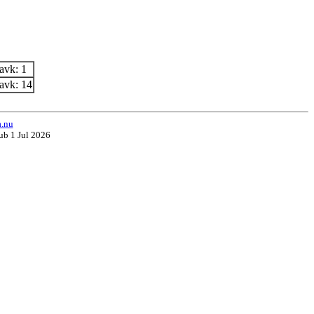
avk: 1
avk: 14
a.nu
ub 1 Jul 2026