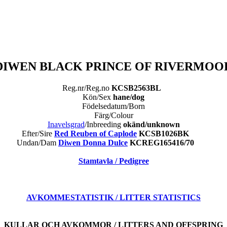
DIWEN BLACK PRINCE OF RIVERMOO
Reg.nr/Reg.no
KCSB2563BL
Kön/Sex
hane/dog
Födelsedatum/Born
Färg/Colour
Inavelsgrad
/Inbreeding
okänd/unknown
Efter/Sire
Red Reuben of Caplode
KCSB1026BK
Undan/Dam
Diwen Donna Dulce
KCREG165416/70
Stamtavla / Pedigree
AVKOMMESTATISTIK / LITTER STATISTICS
KULLAR OCH AVKOMMOR / LITTERS AND OFFSPRING