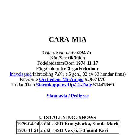
CARA-MIA
Reg.nr/Reg.no
S05392/75
Kön/Sex
tik/bitch
Födelsedatum/Born
1974-11-17
Färg/Colour
trefärgad/tricolour
Inavelsgrad
/Inbreeding
7.8%
( 5 gen., 32 av 63 hundar finns)
Efter/Sire
Orrhedens Mr Amigo
S29071/70
Undan/Dam
Stormkappans Up-To-Date
S14428/69
Stamtavla / Pedigree
UTSTÄLLNING / SHOWS
1976-04-04
3 ökl - SSD Kungsbacka, Sunde Marit
1976-11-21
2 ökl - SSD Växjö, Edmund Kari