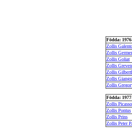
Födda: 1976-
Zollis Galent
Zollis Germe
Zollis Goliat
Zollis Greven
Zollis Gilbert
Zollis Giangs
Zollis Gregor
Födda: 1977-
Zollis Picasso
Zollis Pontus
Zollis Prins
Zollis Peter 