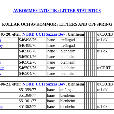
AVKOMMESTATISTIK / LITTER STATISTICS
KULLAR OCH AVKOMMOR / LITTERS AND OFFSPRING
05-20, efter:
NORD UCH Sazzas Boy
, blenheim
u:CACIB p
o
S46498/76
hane
trefärgad
u:1 ökl
ny
S46499/76
hane
trefärgad
S46500/76
hane
blenheim
u:1 ökl
S46501/76
hane
blenheim
h
S46502/76
hane
blenheim
ter
S46503/76
hane
blenheim
u:CERT
y
S46504/76
hane
blenheim
06-21, efter:
NORD UCH Sazzas Boy
, blenheim
u:CACIB p
S51359/77
hane
trefärgad
u:1 ökl
S51360/77
hane
blenheim
S51361/77
hane
blenheim
Pan
S51362/77
hane
blenheim
u:1 ökl