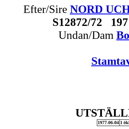
Efter/Sire
NORD UCH M
S12872/72 19
Undan/Dam
Bo
Stamtav
UTSTÄLL
1977-06-04
1 ök