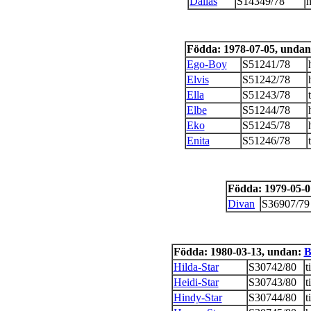
Dallas
S14349/78
Födda: 1978-07-05, unda
Ego-Boy
S51241/78
Elvis
S51242/78
Ella
S51243/78
Elbe
S51244/78
Eko
S51245/78
Enita
S51246/78
Födda: 1979-05-
Divan
S36907/79
Födda: 1980-03-13, undan:
B
Hilda-Star
S30742/80
t
Heidi-Star
S30743/80
t
Hindy-Star
S30744/80
t