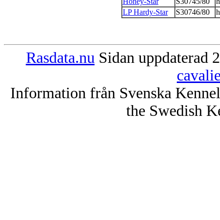
Honey-Star
S30745/80
h
LP Hardy-Star
S30746/80
h
Rasdata.nu
Sidan uppdaterad 2
cavali
Information från Svenska Kenne
the Swedish K