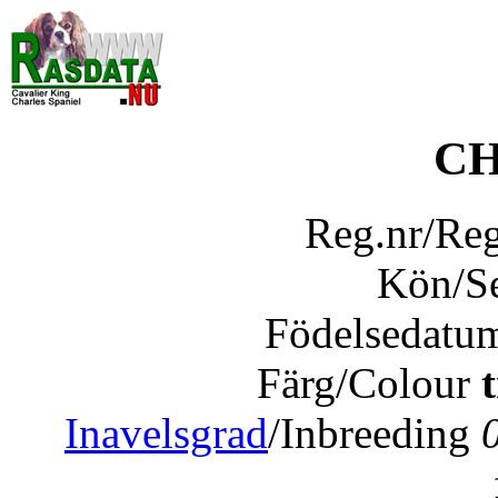
CH
Reg.nr/Re
Kön/S
Födelsedatu
Färg/Colour
Inavelsgrad
/Inbreeding