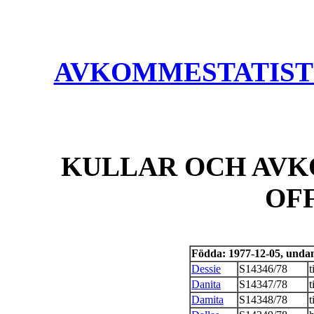
AVKOMMESTATISTIK
KULLAR OCH AVK
OF
Födda: 1977-12-05, unda
Dessie
S14346/78
t
Danita
S14347/78
t
Damita
S14348/78
t