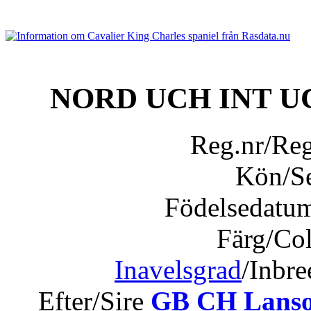
NORD UCH INT U
Reg.nr/Re
Kön/S
Födelsedatu
Färg/Co
Inavelsgrad
/Inbr
Efter/Sire
GB CH Lansola