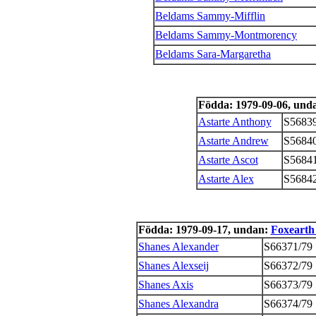
Beldams Sammy-Mifflin
Beldams Sammy-Montmorency
Beldams Sara-Margaretha
Födda: 1979-09-06, und
Astarte Anthony
S56839
Astarte Andrew
S56840
Astarte Ascot
S56841
Astarte Alex
S56842
Födda: 1979-09-17, undan:
Foxearth
Shanes Alexander
S66371/79
Shanes Alexseij
S66372/79
Shanes Axis
S66373/79
Shanes Alexandra
S66374/79