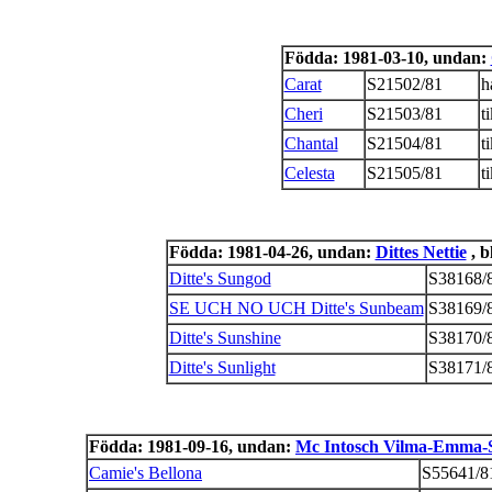
Födda: 1981-03-10, undan:
Carat
S21502/81
h
Cheri
S21503/81
t
Chantal
S21504/81
t
Celesta
S21505/81
t
Födda: 1981-04-26, undan:
Dittes Nettie
, b
Ditte's Sungod
S38168/
SE UCH NO UCH Ditte's Sunbeam
S38169/
Ditte's Sunshine
S38170/
Ditte's Sunlight
S38171/
Födda: 1981-09-16, undan:
Mc Intosch Vilma-Emma-S
Camie's Bellona
S55641/8