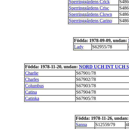
Sperringgårdens Crick
S486
Sperringgårdens Crisc
S486
Sperringgårdens Clown
S486
Sperringgårdens Carino
S486
Födda: 1978-09-09, undan:
Lady
S62955/78
Födda: 1978-11-20, undan:
NORD UCH INT UCH Spe
Charlie
S67901/78
Charles
S67902/78
Columbus
S67903/78
Catina
S67904/78
Catinka
S67905/78
Födda: 1978-11-26, undan
Sanna
S12559/79
ti