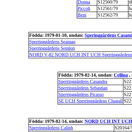
Donna
S12560/79
ti
Piccoli
S12561/79
h
Beni
S12562/79
h
Födda: 1979-01-10, undan:
Speringgårdens Casan
Sperringgårdens Seaman
Sperringgårdens Semlon
NORD V-82 NORD UCH INT UCH Sperringgårdens
Födda: 1979-02-14, undan:
Cellina
, 
Sperringgårdens Casandra
S22
Sperringgårdens Sebastian
S22
Sperringgårdens Picasso
S22
SE UCH Sperringgårdens Chagall
S22
Födda: 1979-02-14, undan:
NORD UCH INT UCH L
Sperringgårdens Caliph
S20164/