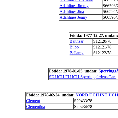
Adahlines Jimmy
S66593/
Adahlines Jina
S66594/
Adahlines Jenny
S66595/
Födda: 1977-12-27, undan
Balthzar
S12120/78
Bilbo
S12121/78
Bellamy
S12122/78
Födda: 1978-01-05, undan:
Sperringg
SE UCH FI UCH Sperringgårdens Cara
Födda: 1978-02-24, undan:
NORD UCH INT UCH L
Clement
S29433/78
Clementina
S29434/78