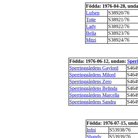
Födda: 1976-04-28, und
Lufsen
S38920/76
Totte
S38921/76
Lady
S38922/76
Bella
S38923/76
Mitzi
S38924/76
Födda: 1976-06-12, undan:
Sper
Sperringgårdens Gaylord
S464
Sperringgårdens Milord
S464
Sperringgårdens Zero
S464
Sperringgårdens Belinda
S464
Sperringgårdens Marcella
S464
Sperringgårdens Sandra
S464
Födda: 1976-07-15, und
Infni
S53938/76
Shandy
S53939/76