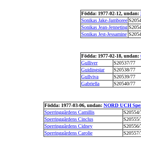
Födda: 1977-02-12, undan:
Sonikas Jake-Jamboree
S2054
Sonikas Jean-Jenneting
S2054
Sonikas Jest-Jessamine
S2054
Födda: 1977-02-18, undan:
Gulliver
S20537/77
Guidingstar
S20538/77
Gullviva
S20539/77
Gabriella
S20540/77
Födda: 1977-03-06, undan:
NORD UCH Sper
Sperringgårdens Camillis
S20554/
Sperringgårdens Cinclus
S20555/
Sperringgårdens Cidney
S20556/
Sperringgårdens Carolie
S20557/