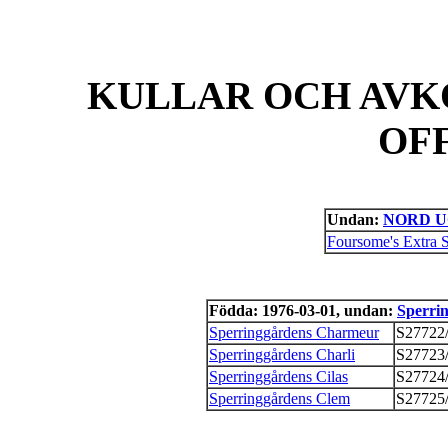
KULLAR OCH AVK
OF
Undan:
NORD UC
Foursome's Extra S
Födda: 1976-03-01, undan:
Sperri
Sperringgårdens Charmeur
S27722
Sperringgårdens Charli
S27723
Sperringgårdens Cilas
S27724
Sperringgårdens Clem
S27725