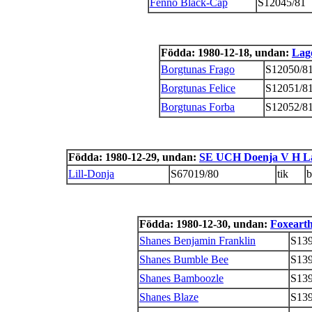
Fenno Black-Cap
S12045/81
Födda: 1980-12-18, undan:
Lag
Borgtunas Frago
S12050/8
Borgtunas Felice
S12051/8
Borgtunas Forba
S12052/8
Födda: 1980-12-29, undan:
SE UCH Doenja V H L
Lill-Donja
S67019/80
tik
b
Födda: 1980-12-30, undan:
Foxeart
Shanes Benjamin Franklin
S139
Shanes Bumble Bee
S139
Shanes Bamboozle
S139
Shanes Blaze
S139