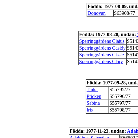
Födda: 1977-08-09, un
Donovan
S63908/77
Födda: 1977-08-28, undan:
Sperringgårdens Claius
S514
Sperringgårdens Casidy
S514
Sperringgårdens Cissie
S514
Sperringgårdens Clary
S514
Födda: 1977-09-28, und
Tinka
S55795/77
Pricken
S55796/77
Sabina
S55797/77
Iris
S55798/77
Födda: 1977-11-23, undan:
Adah
Adahlines Sebastian
S66592/