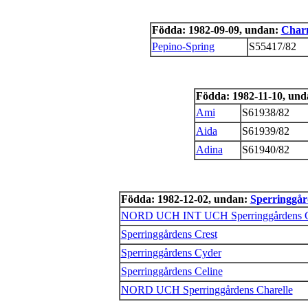
Födda: 1982-09-09, undan:
Char
Pepino-Spring
S55417/82
Födda: 1982-11-10, un
Ami
S61938/82
Aida
S61939/82
Adina
S61940/82
Födda: 1982-12-02, undan:
Sperringgår
NORD UCH INT UCH Sperringgårdens 
Sperringgårdens Crest
Sperringgårdens Cyder
Sperringgårdens Celine
NORD UCH Sperringgårdens Charelle