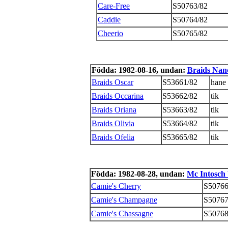
Care-Free
S50763/82
Caddie
S50764/82
Cheerio
S50765/82
Födda: 1982-08-16, undan:
Braids Nan
Braids Oscar
S53661/82
hane
Braids Occarina
S53662/82
tik
Braids Oriana
S53663/82
tik
Braids Olivia
S53664/82
tik
Braids Ofelia
S53665/82
tik
Födda: 1982-08-28, undan:
Mc Intosch
Camie's Cherry
S50766
Camie's Champagne
S50767
Camie's Chassagne
S50768