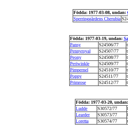
Födda: 1977-03-08, undan:
Sperringgårdens Cherubia
S2
Födda: 1977-03-19, undan:
S
Pansy
S24506/77
t
Pennyroyal
S24507/77
t
Peony
S24508/77
t
Periwinkle
S24509/77
t
Pimpernel
S24510/77
t
Poppy
S24511/77
t
Primrose
S24512/77
t
Födda: 1977-03-20, undan
Ludde
S30572/77
Learder
S30573/77
Loretta
S30574/77