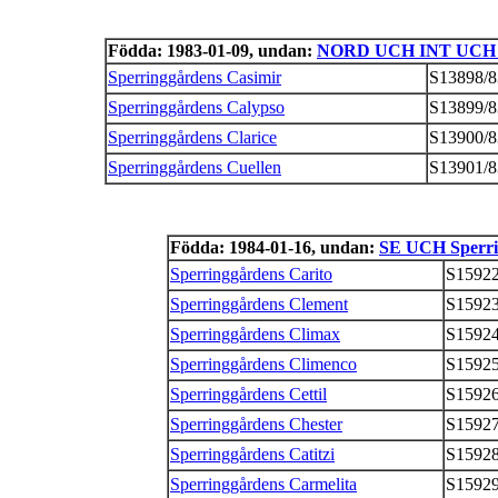
Födda: 1983-01-09, undan:
NORD UCH INT UCH L
Sperringgårdens Casimir
S13898/8
Sperringgårdens Calypso
S13899/8
Sperringgårdens Clarice
S13900/8
Sperringgårdens Cuellen
S13901/8
Födda: 1984-01-16, undan:
SE UCH Sperri
Sperringgårdens Carito
S15922
Sperringgårdens Clement
S15923
Sperringgårdens Climax
S15924
Sperringgårdens Climenco
S15925
Sperringgårdens Cettil
S15926
Sperringgårdens Chester
S15927
Sperringgårdens Catitzi
S15928
Sperringgårdens Carmelita
S15929