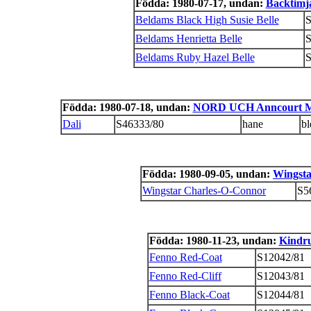
Födda: 1980-07-17, undan:
Backtimj
Beldams Black High Susie Belle
S
Beldams Henrietta Belle
S
Beldams Ruby Hazel Belle
S
Födda: 1980-07-18, undan:
NORD UCH Anncourt M
Dali
S46333/80
hane
bl
Födda: 1980-09-05, undan:
Wingsta
Wingstar Charles-O-Connor
S5
Födda: 1980-11-23, undan:
Kindr
Fenno Red-Coat
S12042/81
Fenno Red-Cliff
S12043/81
Fenno Black-Coat
S12044/81