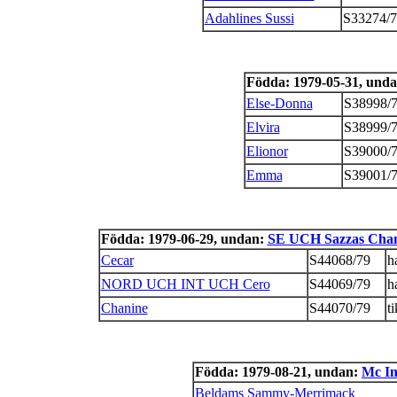
Adahlines Sussi
S33274/7
Födda: 1979-05-31, und
Else-Donna
S38998/
Elvira
S38999/
Elionor
S39000/
Emma
S39001/
Födda: 1979-06-29, undan:
SE UCH Sazzas Chan
Cecar
S44068/79
h
NORD UCH INT UCH Cero
S44069/79
h
Chanine
S44070/79
ti
Födda: 1979-08-21, undan:
Mc In
Beldams Sammy-Merrimack