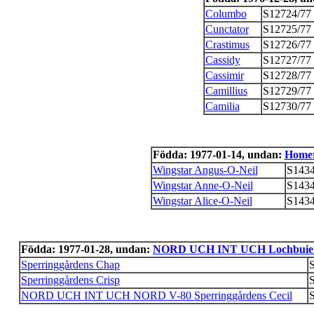
Columbo
S12724/77
Cunctator
S12725/77
Crastimus
S12726/77
Cassidy
S12727/77
Cassimir
S12728/77
Camillius
S12729/77
Camilia
S12730/77
Födda: 1977-01-14, undan:
Homer
Wingstar Angus-O-Neil
S1434
Wingstar Anne-O-Neil
S1434
Wingstar Alice-O-Neil
S1434
Födda: 1977-01-28, undan:
NORD UCH INT UCH Lochbuie
Sperringgårdens Chap
Sperringgårdens Crisp
NORD UCH INT UCH NORD V-80 Sperringgårdens Cecil