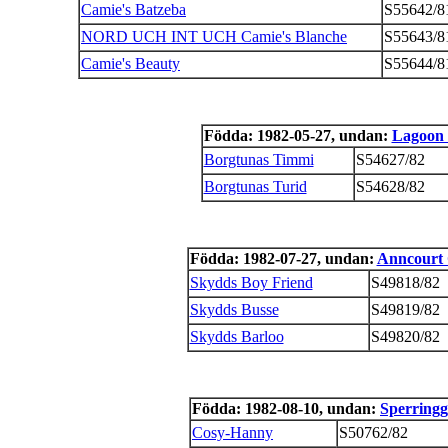
Camie's Batzeba
S55642/8
NORD UCH INT UCH Camie's Blanche
S55643/8
Camie's Beauty
S55644/8
Födda: 1982-05-27, undan:
Lagoon 
Borgtunas Timmi
S54627/82
Borgtunas Turid
S54628/82
Födda: 1982-07-27, undan:
Anncourt 
Skydds Boy Friend
S49818/82
Skydds Busse
S49819/82
Skydds Barloo
S49820/82
Födda: 1982-08-10, undan:
Sperring
Cosy-Hanny
S50762/82