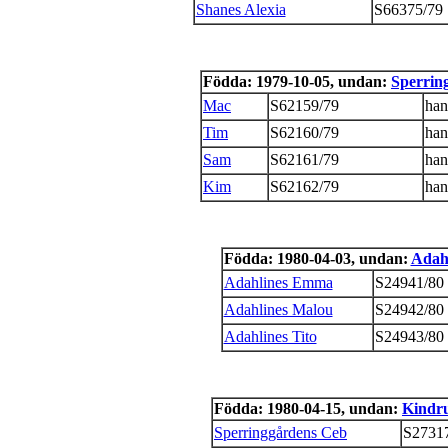
Shanes Alexia
S66375/79
Födda: 1979-10-05, undan:
Sperrin
Mac
S62159/79
han
Tim
S62160/79
han
Sam
S62161/79
han
Kim
S62162/79
han
Födda: 1980-04-03, undan:
Adah
Adahlines Emma
S24941/80
Adahlines Malou
S24942/80
Adahlines Tito
S24943/80
Födda: 1980-04-15, undan:
Kindr
Sperringgårdens Ceb
S2731