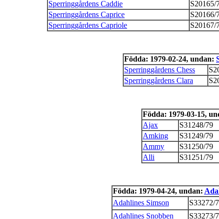
Sperringgårdens Caddie
S20165/
Sperringgårdens Caprice
S20166/
Sperringgårdens Capriole
S20167/
Födda: 1979-02-24, undan:
Sperringgårdens Chess
S2
Sperringgårdens Clara
S2
Födda: 1979-03-15, u
Ajax
S31248/79
Amking
S31249/79
Ammy
S31250/79
Alli
S31251/79
Födda: 1979-04-24, undan:
Adah
Adahlines Simson
S33272/7
Adahlines Snobben
S33273/7