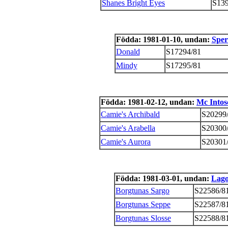
Shanes Bright Eyes
S139
Födda: 1981-01-10, undan:
Sper
Donald
S17294/81
Mindy
S17295/81
Födda: 1981-02-12, undan:
Mc Intos
Camie's Archibald
S20299
Camie's Arabella
S20300
Camie's Aurora
S20301
Födda: 1981-03-01, undan:
Lago
Borgtunas Sargo
S22586/8
Borgtunas Seppe
S22587/8
Borgtunas Slosse
S22588/8