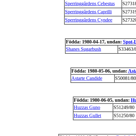
Sperringgårdens Cebestus
S2731
Sperringgårdens Caprilli
S2731
Sperringgårdens Cyndee
S2732
Födda: 1980-04-17, undan:
Spot-L
Shanes Sugarbush
S33463/
Födda: 1980-05-06, undan:
Ast
Astarte Candide
S50081/80
Födda: 1980-06-05, undan:
Hu
Huzzas Guno
S51249/80
Huzzas Gullet
S51250/80