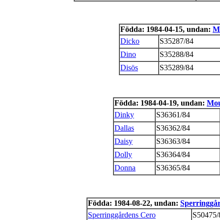
Födda: 1984-04-15, undan:
Mo
Dicko
S35287/84
Dino
S35288/84
Disös
S35289/84
Födda: 1984-04-19, undan:
Mou
Dinky
S36361/84
Dallas
S36362/84
Daisy
S36363/84
Dolly
S36364/84
Donna
S36365/84
Födda: 1984-08-22, undan:
Sperringgå
Sperringgårdens Cero
S50475/