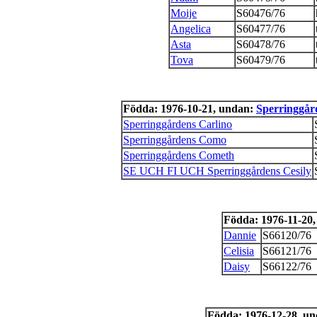
Moije
S60476/76
Angelica
S60477/76
Asta
S60478/76
Tova
S60479/76
Födda: 1976-10-21, undan:
Sperringgår
Sperringgårdens Carlino
Sperringgårdens Como
Sperringgårdens Cometh
SE UCH FI UCH Sperringgårdens Cesily
Födda: 1976-11-20
Dannie
S66120/76
Celisia
S66121/76
Daisy
S66122/76
Födda: 1976-12-28, u