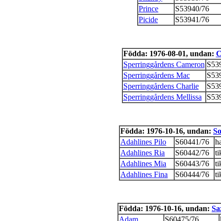
Prince
S53940/76
Picide
S53941/76
Födda: 1976-08-01, undan:
C
Sperringgårdens Cameron
S53
Sperringgårdens Mac
S53
Sperringgårdens Charlie
S53
Sperringgårdens Mellissa
S53
Födda: 1976-10-16, undan:
So
Adahlines Pilo
S60441/76
h
Adahlines Ria
S60442/76
ti
Adahlines Mia
S60443/76
ti
Adahlines Fina
S60444/76
ti
Födda: 1976-10-16, undan:
Sa
Adam
S60475/76