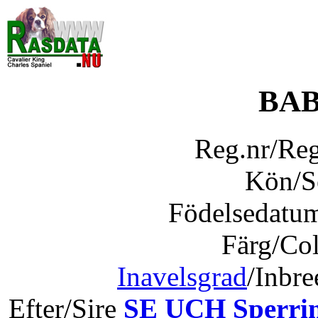
BAB
Reg.nr/Re
Kön/
Födelsedatu
Färg/Co
Inavelsgrad
/Inbr
Efter/Sire
SE UCH Sperrin