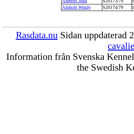
Alphofs Julia
S20173/79
t
Alphofs Windy
S20174/79
t
Rasdata.nu
Sidan uppdaterad 2
cavali
Information från Svenska Kenne
the Swedish K