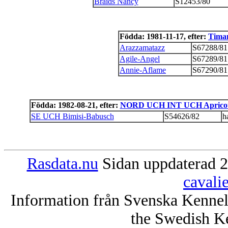
Braids Nancy
S12453/80
Födda: 1981-11-17, efter:
Timan
Arazzamatazz
S67288/81
Agile-Angel
S67289/81
Annie-Aflame
S67290/81
Födda: 1982-08-21, efter:
NORD UCH INT UCH Apricot
SE UCH Bimisi-Babusch
S54626/82
h
Rasdata.nu
Sidan uppdaterad 2
cavali
Information från Svenska Kenne
the Swedish K