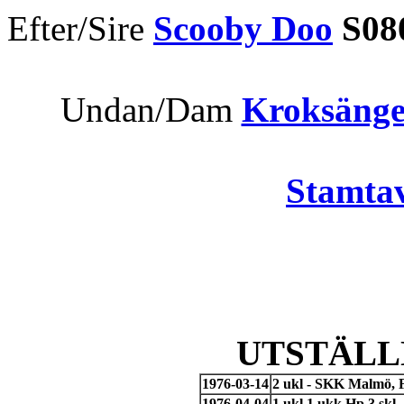
Efter/Sire
Scooby Doo
S08
Undan/Dam
Kroksänge
Stamtav
UTSTÄLL
1976-03-14
2 ukl - SKK Malmö, 
1976-04-04
1 ukl 1 ukk Hp 3 skl