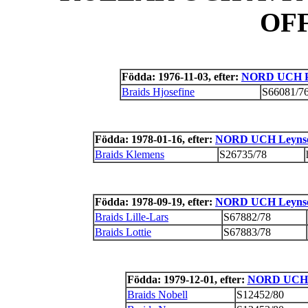
OF
Födda: 1976-11-03, efter:
NORD UCH Pag
Braids Hjosefine
S66081/7
Födda: 1978-01-16, efter:
NORD UCH Leynso
Braids Klemens
S26735/78
Födda: 1978-09-19, efter:
NORD UCH Leynso
Braids Lille-Lars
S67882/78
Braids Lottie
S67883/78
Födda: 1979-12-01, efter:
NORD UCH 
Braids Nobell
S12452/80