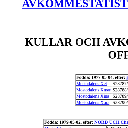
AVKOMMESTATISTIK
KULLAR OCH AVK
OF
Födda: 1977-05-04, efter:
Mostodalens Xet
S28787/
Mostodalens Xman
S28788/
Mostodalens Xina
S28789/
Mostodalens Xora
S28790/
Födda: 1979-05-02, efter:
NORD UCH Chand