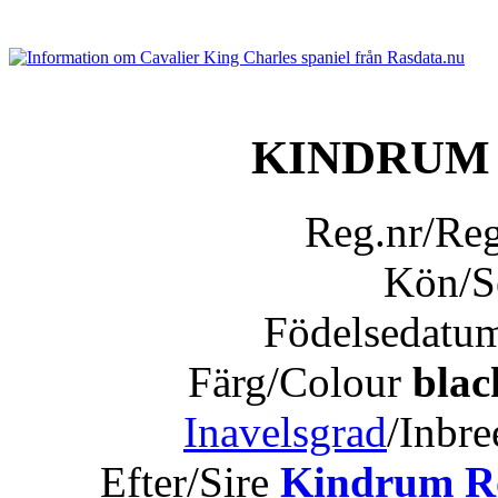
KINDRUM
Reg.nr/Re
Kön/
Födelsedatu
Färg/Colour
blac
Inavelsgrad
/Inbr
Efter/Sire
Kindrum Ro