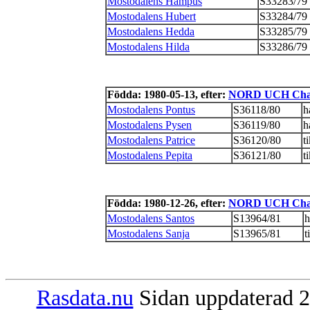
Mostodalens Hampus
S33283/79
Mostodalens Hubert
S33284/79
Mostodalens Hedda
S33285/79
Mostodalens Hilda
S33286/79
Födda: 1980-05-13, efter:
NORD UCH Chand
Mostodalens Pontus
S36118/80
h
Mostodalens Pysen
S36119/80
h
Mostodalens Patrice
S36120/80
t
Mostodalens Pepita
S36121/80
t
Födda: 1980-12-26, efter:
NORD UCH Chand
Mostodalens Santos
S13964/81
h
Mostodalens Sanja
S13965/81
t
Rasdata.nu
Sidan uppdaterad 2