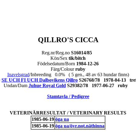
QILLRO'S CICCA
Reg.nr/Reg.no
S16014/85
Kön/Sex
tik/bitch
Födelsedatum/Born
1984-12-26
Färg/Colour
ruby
Inavelsgrad
/Inbreeding 0.0% ( 5 gen., 48 av 63 hundar finns)
e
SE UCH FI UCH Dalbovikens Qillro
S26768/78 1978-04-13 t
Undan/Dam
Juhue Royal Gold
S29382/78 1977-06-27 ruby
Stamtavla / Pedigree
VETERINÄRRESULTAT / VETERINARY RESULTS
1985-06-19
öga ua
1985-06-19
öga ua/övr.not.näthinna