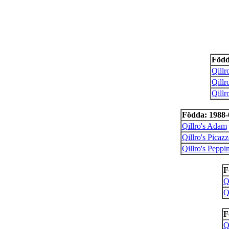
Född
Qillr
Qillr
Qillr
Födda: 1988-0
Qillro's Adam
Qillro's Picaz
Qillro's Peppi
F
Q
Q
F
Q