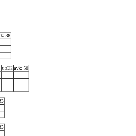
vk: 38
u:CK
avk: 58
33
33