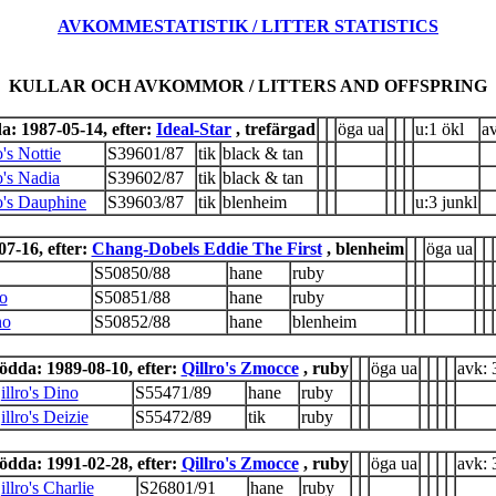
AVKOMMESTATISTIK / LITTER STATISTICS
KULLAR OCH AVKOMMOR / LITTERS AND OFFSPRING
a: 1987-05-14, efter:
Ideal-Star
, trefärgad
öga ua
u:1 ökl
a
o's Nottie
S39601/87
tik
black & tan
o's Nadia
S39602/87
tik
black & tan
o's Dauphine
S39603/87
tik
blenheim
u:3 junkl
7-16, efter:
Chang-Dobels Eddie The First
, blenheim
öga ua
S50850/88
hane
ruby
zo
S50851/88
hane
ruby
no
S50852/88
hane
blenheim
ödda: 1989-08-10, efter:
Qillro's Zmocce
, ruby
öga ua
avk: 
illro's Dino
S55471/89
hane
ruby
illro's Deizie
S55472/89
tik
ruby
ödda: 1991-02-28, efter:
Qillro's Zmocce
, ruby
öga ua
avk: 
illro's Charlie
S26801/91
hane
ruby