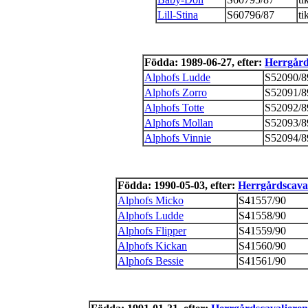
Lill-Stina
S60796/87
ti
Födda: 1989-06-27, efter:
Herrgård
Alphofs Ludde
S52090/8
Alphofs Zorro
S52091/8
Alphofs Totte
S52092/8
Alphofs Mollan
S52093/8
Alphofs Vinnie
S52094/8
Födda: 1990-05-03, efter:
Herrgårdscaval
Alphofs Micko
S41557/90
Alphofs Ludde
S41558/90
Alphofs Flipper
S41559/90
Alphofs Kickan
S41560/90
Alphofs Bessie
S41561/90