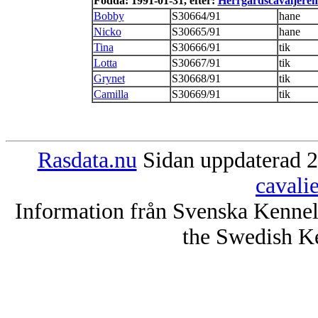
Födda: 1991-01-31, efter:
Herrgårdscavaljerens
Bobby
S30664/91
hane
Nicko
S30665/91
hane
Tina
S30666/91
tik
Lotta
S30667/91
tik
Grynet
S30668/91
tik
Camilla
S30669/91
tik
Rasdata.nu
Sidan uppdaterad 2
cavali
Information från Svenska Kenne
the Swedish K