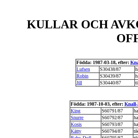
KULLAR OCH AVK
OF
Födda: 1987-03-18, efter:
Kna
Lufsen
S30438/87
h
Robin
S30439/87
h
Jill
S30440/87
t
Födda: 1987-10-03, efter:
Knall-
King
S60791/87
h
Snurre
S60792/87
h
Kosis
S60793/87
h
Kätty
S60794/87
ti
Baby-Doll
S60795/87
ti