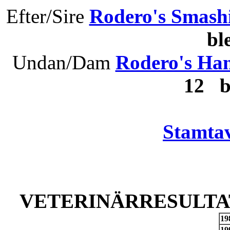
Efter/Sire
Rodero's Smash
bl
Undan/Dam
Rodero's Ha
12 
Stamtav
VETERINÄRRESULTAT
19
19