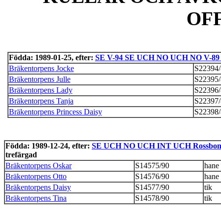
OF
Födda: 1989-01-25, efter:
SE V-94 SE UCH NO UCH NO V-89 I
Bräkentorpens Jocke
S22394/
Bräkentorpens Julle
S22395/
Bräkentorpens Lady
S22396/
Bräkentorpens Tanja
S22397/
Bräkentorpens Princess Daisy
S22398/
Födda: 1989-12-24, efter:
SE UCH NO UCH INT UCH Rossbonny
trefärgad
Bräkentorpens Oskar
S14575/90
hane
Bräkentorpens Otto
S14576/90
hane
Bräkentorpens Daisy
S14577/90
tik
Bräkentorpens Tina
S14578/90
tik