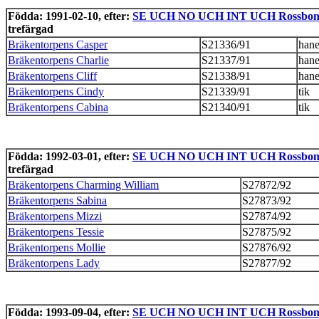
Födda: 1991-02-10, efter:
SE UCH NO UCH INT UCH Rossbonny
trefärgad
Bräkentorpens Casper
S21336/91
han
Bräkentorpens Charlie
S21337/91
han
Bräkentorpens Cliff
S21338/91
han
Bräkentorpens Cindy
S21339/91
tik
Bräkentorpens Cabina
S21340/91
tik
Födda: 1992-03-01, efter:
SE UCH NO UCH INT UCH Rossbonny
trefärgad
Bräkentorpens Charming William
S27872/92
Bräkentorpens Sabina
S27873/92
Bräkentorpens Mizzi
S27874/92
Bräkentorpens Tessie
S27875/92
Bräkentorpens Mollie
S27876/92
Bräkentorpens Lady
S27877/92
Födda: 1993-09-04, efter:
SE UCH NO UCH INT UCH Rossbonny