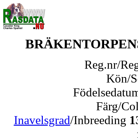
BRÄKENTORPENS
Reg.nr/Re
Kön/
Födelsedatu
Färg/Co
Inavelsgrad
/Inbreeding
1