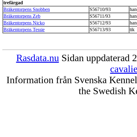
trefärgad
Bräkentorpens Snobben
S56710/93
han
Bräkentorpens Zeb
S56711/93
han
Bräkentorpens Nicko
S56712/93
han
Bräkentorpens Tessie
S56713/93
tik
Rasdata.nu
Sidan uppdaterad 2
cavali
Information från Svenska Kenne
the Swedish K