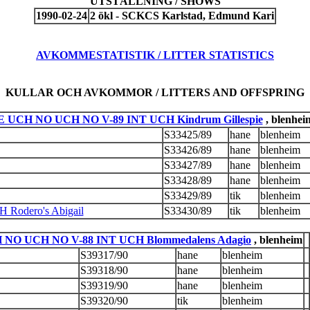
UTSTÄLLNING / SHOWS
1990-02-24
2 ökl - SCKCS Karlstad, Edmund Kari
AVKOMMESTATISTIK / LITTER STATISTICS
KULLAR OCH AVKOMMOR / LITTERS AND OFFSPRING
SE UCH NO UCH NO V-89 INT UCH Kindrum Gillespie
, blenhei
S33425/89
hane
blenheim
S33426/89
hane
blenheim
S33427/89
hane
blenheim
S33428/89
hane
blenheim
S33429/89
tik
blenheim
Rodero's Abigail
S33430/89
tik
blenheim
 NO UCH NO V-88 INT UCH Blommedalens Adagio
, blenheim
S39317/90
hane
blenheim
S39318/90
hane
blenheim
S39319/90
hane
blenheim
S39320/90
tik
blenheim