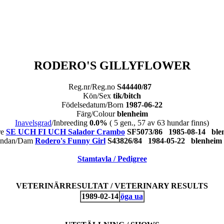
RODERO'S GILLYFLOWER
Reg.nr/Reg.no
S44440/87
Kön/Sex
tik/bitch
Födelsedatum/Born
1987-06-22
Färg/Colour
blenheim
Inavelsgrad
/Inbreeding
0.0%
( 5 gen., 57 av 63 hundar finns)
re
SE UCH FI UCH Salador Crambo
SF5073/86 1985-08-14 b
ndan/Dam
Rodero's Funny Girl
S43826/84 1984-05-22 blenhe
Stamtavla / Pedigree
VETERINÄRRESULTAT / VETERINARY RESULTS
1989-02-14
öga ua