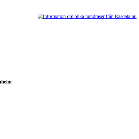
lenheim
im