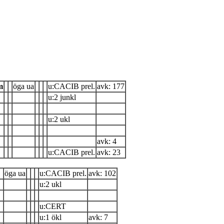
m
öga ua
u:CACIB prel.
avk: 177
u:2 junkl
u:2 ukl
avk: 4
u:CACIB prel.
avk: 23
öga ua
u:CACIB prel.
avk: 102
u:2 ukl
u:CERT
u:1 ökl
avk: 7