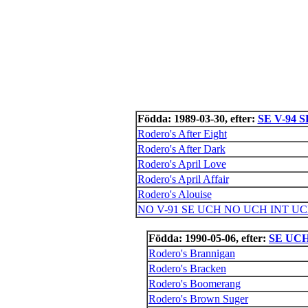
Födda: 1989-03-30, efter:
SE V-94 
Rodero's After Eight
Rodero's After Dark
Rodero's April Love
Rodero's April Affair
Rodero's Alouise
NO V-91 SE UCH NO UCH INT UCH 
Födda: 1990-05-06, efter:
SE UCH
Rodero's Brannigan
Rodero's Bracken
Rodero's Boomerang
Rodero's Brown Suger