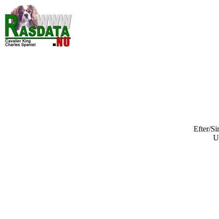
Efter/Si
U