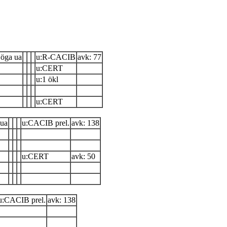
öga ua
u:R-CACIB
avk: 77
u:CERT
u:1 ökl
u:CERT
 ua
u:CACIB prel.
avk: 138
u:CERT
avk: 50
u:CACIB prel.
avk: 138