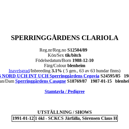
SPERRINGGÅRDENS CLARIOLA
Reg.nr/Reg.no
S12504/89
Kön/Sex
tik/bitch
Födelsedatum/Born
1988-12-10
Färg/Colour
blenheim
Inavelsgrad
/Inbreeding
3.1%
( 5 gen., 63 av 63 hundar finns)
 NORD UCH INT UCH Sperringgårdens Cegovia
S24595/85 19
an/Dam
Sperringgårdens Casagne
S18769/87 1987-01-15 blen
Stamtavla / Pedigree
UTSTÄLLNING / SHOWS
1991-01-12
1 ökl - SCKCS Järfälla, Sörensen Claus H