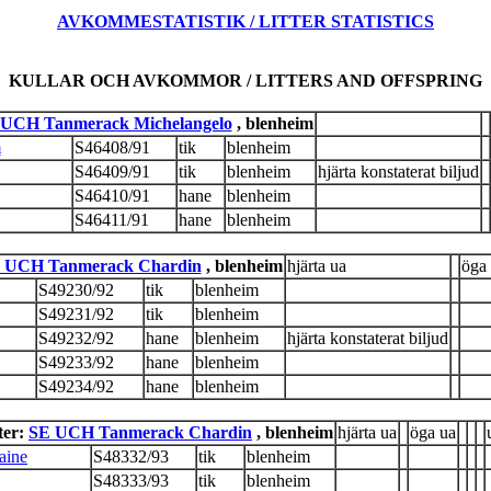
AVKOMMESTATISTIK / LITTER STATISTICS
KULLAR OCH AVKOMMOR / LITTERS AND OFFSPRING
UCH Tanmerack Michelangelo
, blenheim
m
S46408/91
tik
blenheim
S46409/91
tik
blenheim
hjärta konstaterat biljud
S46410/91
hane
blenheim
S46411/91
hane
blenheim
 UCH Tanmerack Chardin
, blenheim
hjärta ua
öga
S49230/92
tik
blenheim
S49231/92
tik
blenheim
S49232/92
hane
blenheim
hjärta konstaterat biljud
S49233/92
hane
blenheim
S49234/92
hane
blenheim
ter:
SE UCH Tanmerack Chardin
, blenheim
hjärta ua
öga ua
aine
S48332/93
tik
blenheim
S48333/93
tik
blenheim