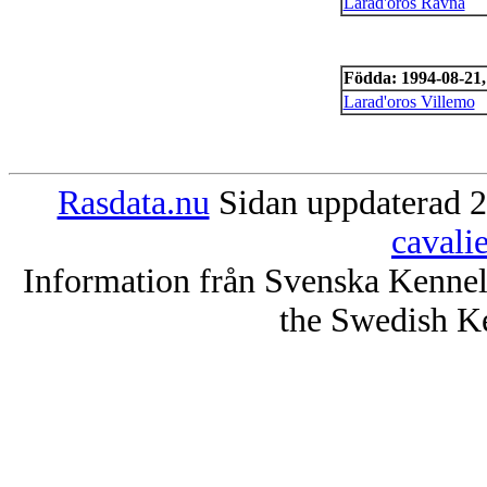
Larad'oros Ravna
Födda: 1994-08-21, 
Larad'oros Villemo
Rasdata.nu
Sidan uppdaterad 2
cavali
Information från Svenska Kenne
the Swedish K