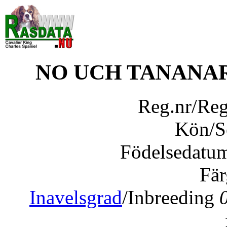
NO UCH TANANAR
Reg.nr/Re
Kön/
Födelsedatu
Fär
Inavelsgrad
/Inbreeding