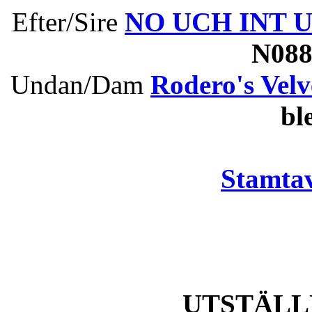
Efter/Sire
NO UCH INT UC
N08
Undan/Dam
Rodero's Velv
bl
Stamtav
UTSTÄLL