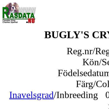
BUGLY'S C
Reg.nr/Re
Kön/S
Födelsedatu
Färg/Co
Inavelsgrad
/Inbreeding 0