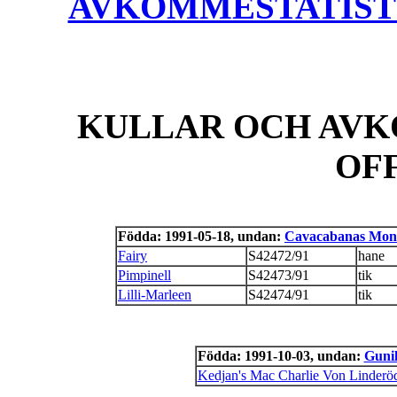
AVKOMMESTATISTIK
KULLAR OCH AVK
OF
Födda: 1991-05-18, undan:
Cavacabanas Mon
Fairy
S42472/91
hane
Pimpinell
S42473/91
tik
Lilli-Marleen
S42474/91
tik
Födda: 1991-10-03, undan:
Gunil
Kedjan's Mac Charlie Von Linderö