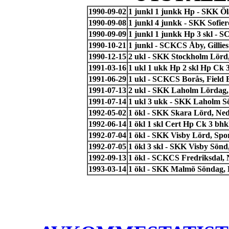
1990-09-02
1 junkl 1 junkk Hp - SKK Ö
1990-09-08
1 junkl 4 junkk - SKK Sofie
1990-09-09
1 junkl 1 junkk Hp 3 skl - 
1990-10-21
1 junkl - SCKCS Åby, Gillies
1990-12-15
2 ukl - SKK Stockholm Lörd,
1991-03-16
1 ukl 1 ukk Hp 2 skl Hp Ck
1991-06-29
1 ukl - SCKCS Borås, Field 
1991-07-13
2 ukl - SKK Laholm Lördag
1991-07-14
1 ukl 3 ukk - SKK Laholm 
1992-05-02
1 ökl - SKK Skara Lörd, Ned
1992-06-14
1 ökl 1 skl Cert Hp Ck 3 bh
1992-07-04
1 ökl - SKK Visby Lörd, Spo
1992-07-05
1 ökl 3 skl - SKK Visby Sön
1992-09-13
1 ökl - SCKCS Fredriksdal, 
1993-03-14
1 ökl - SKK Malmö Söndag, 