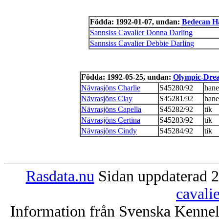
Födda: 1992-01-07, undan:
Bedecan Ha
Sannsiss Cavalier Donna Darling
Sannsiss Cavalier Debbie Darling
Födda: 1992-05-25, undan:
Olympic-Dre
Nävrasjöns Charlie
S45280/92
hane
Nävrasjöns Clay
S45281/92
hane
Nävrasjöns Capella
S45282/92
tik
Nävrasjöns Certina
S45283/92
tik
Nävrasjöns Cindy
S45284/92
tik
Rasdata.nu
Sidan uppdaterad 2
cavali
Information från Svenska Kenne