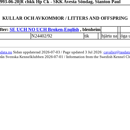
993-06-20
R chkk Hp Ck - SKK Avesta Söndag, Stanton Paul
KULLAR OCH AVKOMMOR / LITTERS AND OFFSPRING
fter:
SE UCH NO UCH Broken-English
, blenheim
N24402/92
tik
hjärta ua
öga 
data.nu
Sidan uppdaterad 2026-07-03 / Page updated 3 Jul 2026:
cavalier@rasdat
från Svenska Kennelklubben 2026-07-01 / Information from the Swedish Kennel Cl