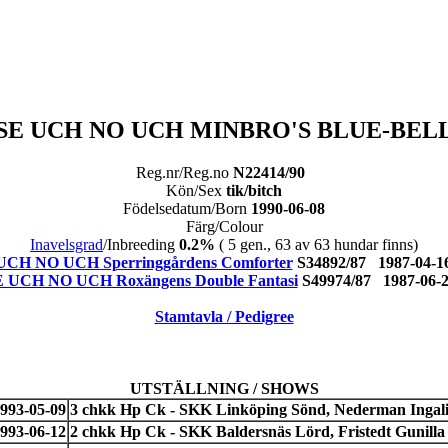
SE UCH NO UCH MINBRO'S BLUE-BEL
Reg.nr/Reg.no
N22414/90
Kön/Sex
tik/bitch
Födelsedatum/Born
1990-06-08
Färg/Colour
Inavelsgrad
/Inbreeding
0.2%
( 5 gen., 63 av 63 hundar finns)
UCH NO UCH Sperringgårdens Comforter
S34892/87 1987-04-
E UCH NO UCH Roxängens Double Fantasi
S49974/87 1987-06
Stamtavla / Pedigree
UTSTÄLLNING / SHOWS
993-05-09
3 chkk Hp Ck - SKK Linköping Sönd, Nederman Ingali
993-06-12
2 chkk Hp Ck - SKK Baldersnäs Lörd, Fristedt Gunilla