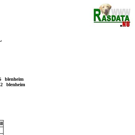
L
16 blenheim
-22 blenheim
ll