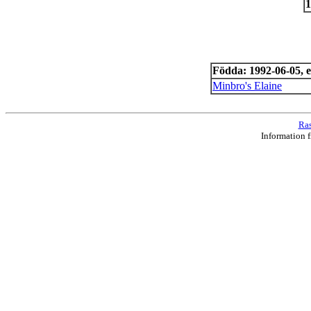
1
Födda: 1992-06-05, e
Minbro's Elaine
Ras
Information 