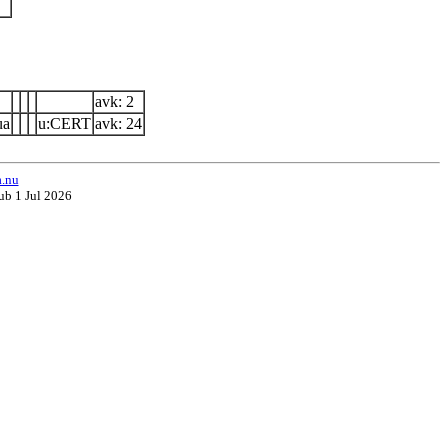
avk: 2
ua
u:CERT
avk: 24
a.nu
ub 1 Jul 2026