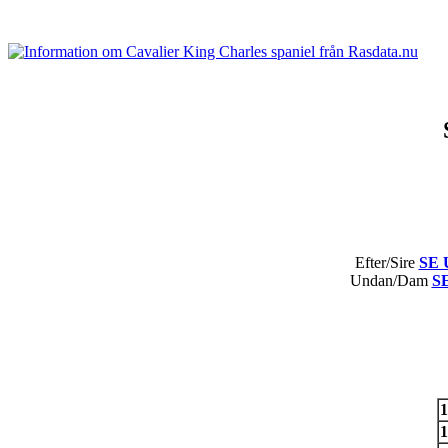
Efter/Sire
SE 
Undan/Dam
S
1
1