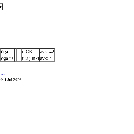
e
öga ua
u:CK
avk: 42
öga ua
u:2 junkl
avk: 4
a.nu
ub 1 Jul 2026