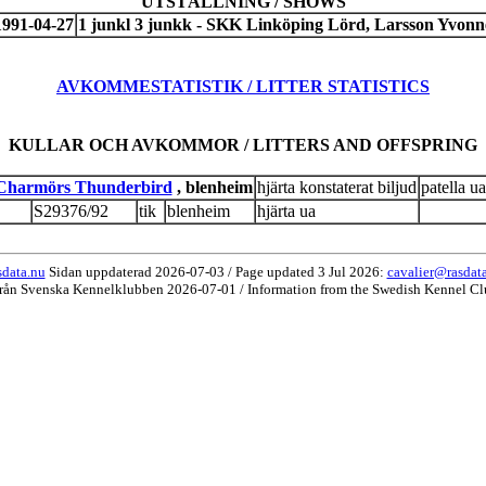
UTSTÄLLNING / SHOWS
1991-04-27
1 junkl 3 junkk - SKK Linköping Lörd, Larsson Yvonn
AVKOMMESTATISTIK / LITTER STATISTICS
KULLAR OCH AVKOMMOR / LITTERS AND OFFSPRING
Charmörs Thunderbird
, blenheim
hjärta konstaterat biljud
patella ua
S29376/92
tik
blenheim
hjärta ua
data.nu
Sidan uppdaterad 2026-07-03 / Page updated 3 Jul 2026:
cavalier@rasdat
från Svenska Kennelklubben 2026-07-01 / Information from the Swedish Kennel Cl