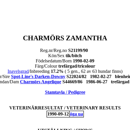
CHARMÖRS ZAMANTHA
Reg.nr/Reg.no
S21199/90
Kön/Sex
tik/bitch
Födelsedatum/Born
1990-02-09
Färg/Colour
trefärgad/tricolour
Inavelsgrad
/Inbreeding
17.2%
( 5 gen., 62 av 63 hundar finns)
r/Sire
Spot-Line's Darken-Downy
S22024/82 1982-02-27 blen
ndan/Dam
Charmörs Angelique
S44669/86 1986-06-27 trefärg
Stamtavla / Pedigree
VETERINÄRRESULTAT / VETERINARY RESULTS
1990-09-12
öga ua