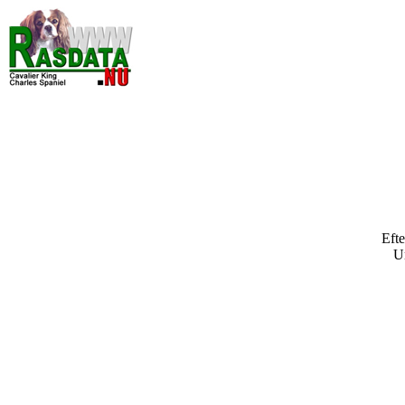
Efte
U