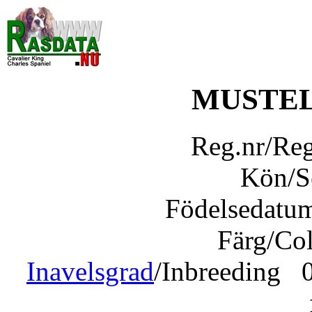
MUSTEL
Reg.nr/Re
Kön/
Födelsedatu
Färg/Co
Inavelsgrad
/Inbreeding 0