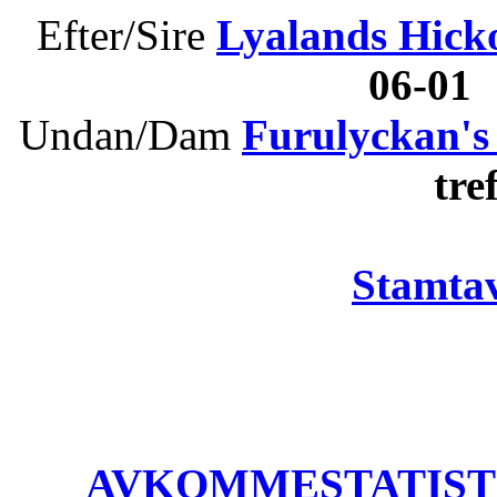
Efter/Sire
Lyalands Hick
06-01
Undan/Dam
Furulyckan's 
tr
Stamtav
AVKOMMESTATISTIK