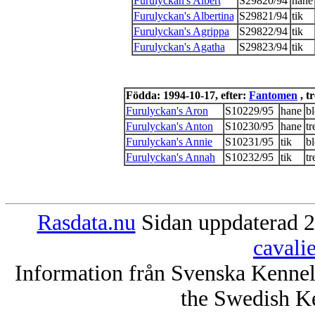
Furulyckan's Albert
S29820/94
hane
Furulyckan's Albertina
S29821/94
tik
Furulyckan's Agrippa
S29822/94
tik
Furulyckan's Agatha
S29823/94
tik
Födda: 1994-10-17, efter:
Fantomen
, t
Furulyckan's Aron
S10229/95
hane
b
Furulyckan's Anton
S10230/95
hane
tr
Furulyckan's Annie
S10231/95
tik
b
Furulyckan's Annah
S10232/95
tik
tr
Rasdata.nu
Sidan uppdaterad 2
cavali
Information från Svenska Kenne
the Swedish K