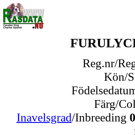
FURULYC
Reg.nr/Re
Kön/
Födelsedatu
Färg/Co
Inavelsgrad
/Inbreeding