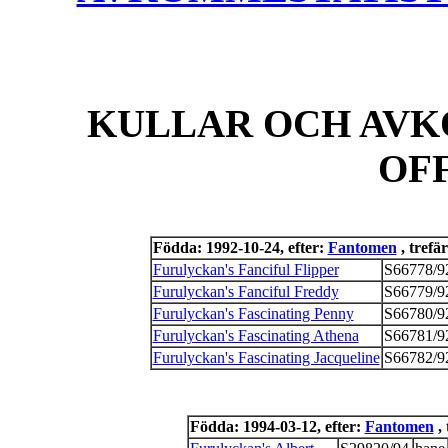
KULLAR OCH AVK
OF
Födda: 1992-10-24, efter:
Fantomen
, trefä
Furulyckan's Fanciful Flipper
S66778/9
Furulyckan's Fanciful Freddy
S66779/9
Furulyckan's Fascinating Penny
S66780/9
Furulyckan's Fascinating Athena
S66781/9
Furulyckan's Fascinating Jacqueline
S66782/9
Födda: 1994-03-12, efter:
Fantomen
, 