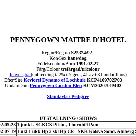
PENNYGOWN MAITRE D'HOTEL
Reg.nr/Reg.no
S25324/92
Kön/Sex
hane/dog
Födelsedatum/Born
1991-02-27
Färg/Colour
trefärgad/tricolour
Inavelsgrad
/Inbreeding
0.2%
( 5 gen., 41 av 63 hundar finns)
Efter/Sire
Kevlorel Dynamo of Lochbuie
KCP4169702P03
Undan/Dam
Pennygown Cordon Bleu
KCM2620701M02
Stamtavla / Pedigree
UTSTÄLLNING / SHOWS
2-05-23
1 junkl - SCKCS Pilsbo, Thornhill Pam
2-07-19
1 ukl 1 ukk Hp 3 skl Hp Ck - SKK Kolsva Sönd, Ahlberg 