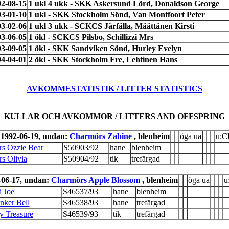
2-08-15
1 ukl 4 ukk - SKK Askersund Lörd, Donaldson George
3-01-10
1 ukl - SKK Stockholm Sönd, Van Montfoort Peter
3-02-06
1 ukl 3 ukk - SCKCS Järfälla, Määttänen Kirsti
3-06-05
1 ökl - SCKCS Pilsbo, Schillizzi Mrs
3-09-05
1 ökl - SKK Sandviken Sönd, Hurley Evelyn
4-04-01
2 ökl - SKK Stockholm Fre, Lehtinen Hans
AVKOMMESTATISTIK / LITTER STATISTICS
KULLAR OCH AVKOMMOR / LITTERS AND OFFSPRING
 1992-06-19, undan:
Charmörs Zabine
, blenheim
öga ua
u:
s Ozzie Bear
S50903/92
hane
blenheim
s Olivia
S50904/92
tik
trefärgad
-06-17, undan:
Charmörs Apple Blossom
, blenheim
öga ua
u
i Joe
S46537/93
hane
blenheim
nker Bell
S46538/93
hane
trefärgad
y Treasure
S46539/93
tik
trefärgad