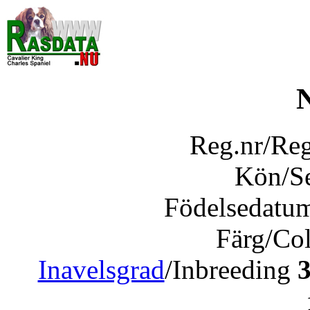
Reg.nr/Re
Kön/S
Födelsedatu
Färg/Co
Inavelsgrad
/Inbreeding