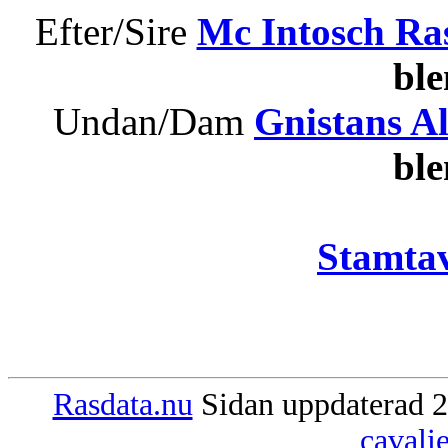
Efter/Sire
Mc Intosch R
bl
Undan/Dam
Gnistans Al
bl
Stamtav
Rasdata.nu
Sidan uppdaterad 2
cavali