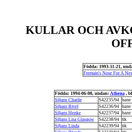
KULLAR OCH AVK
OF
Födda: 1993-11-21, und
Freetain's Nose For A Ne
Födda: 1994-06-08, undan:
Athena
, b
Siljans Charlie
S42235/94
hane
Siljans Rivel
S42236/94
hane
Siljans Henke
S42237/94
hane
Siljans Lisa Glasgow
S42238/94
tik
Siljans Linda
S42239/94
tik