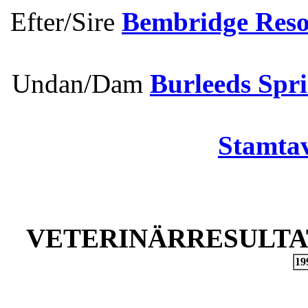
Efter/Sire
Bembridge Reso
Undan/Dam
Burleeds Spr
Stamtav
VETERINÄRRESULTAT
19