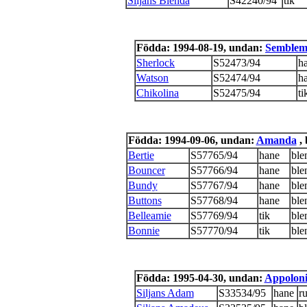
Siljans Blenda
S42240/94
tik
Födda: 1994-08-19, undan:
Semblem
Sherlock
S52473/94
h
Watson
S52474/94
h
Chikolina
S52475/94
ti
Födda: 1994-09-06, undan:
Amanda
, 
Bertie
S57765/94
hane
ble
Bouncer
S57766/94
hane
ble
Bundy
S57767/94
hane
ble
Buttons
S57768/94
hane
ble
Belleamie
S57769/94
tik
ble
Bonnie
S57770/94
tik
ble
Födda: 1995-04-30, undan:
Appolon
Siljans Adam
S33534/95
hane
r