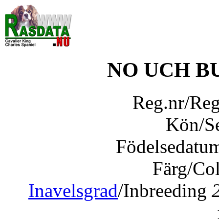
NO UCH B
Reg.nr/Re
Kön/S
Födelsedatu
Färg/Co
Inavelsgrad
/Inbreeding