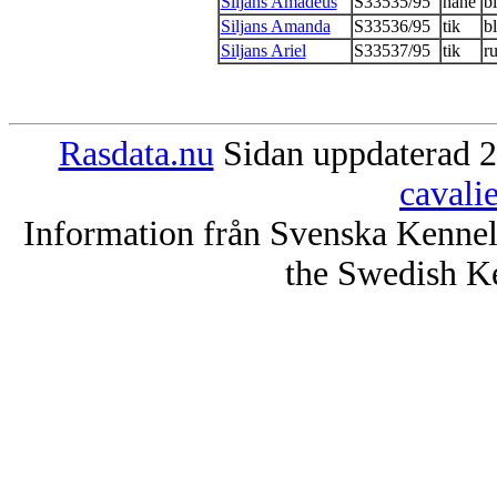
Siljans Amadeus
S33535/95
hane
b
Siljans Amanda
S33536/95
tik
b
Siljans Ariel
S33537/95
tik
r
Rasdata.nu
Sidan uppdaterad 2
cavali
Information från Svenska Kenne
the Swedish K