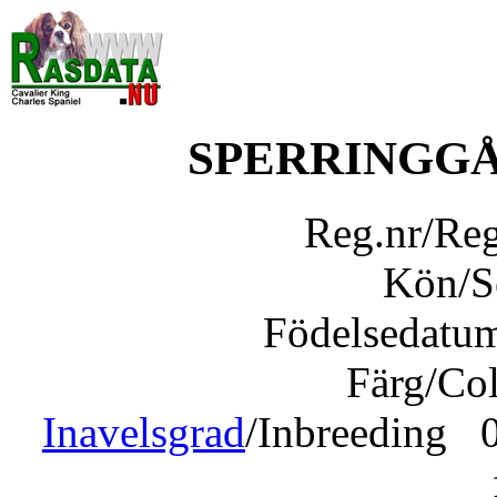
SPERRINGG
Reg.nr/Re
Kön/
Födelsedatu
Färg/Co
Inavelsgrad
/Inbreeding 0