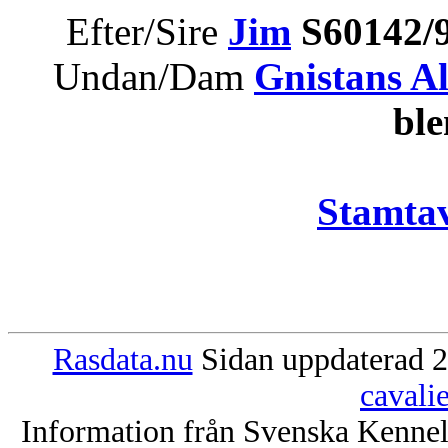
Efter/Sire
Jim
S60142/
Undan/Dam
Gnistans Al
bl
Stamtav
Rasdata.nu
Sidan uppdaterad 2
cavali
Information från Svenska Kenne