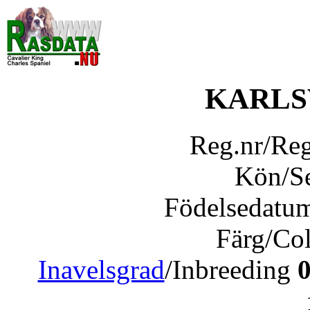
KARLS
Reg.nr/Re
Kön/S
Födelsedatu
Färg/Co
Inavelsgrad
/Inbreeding