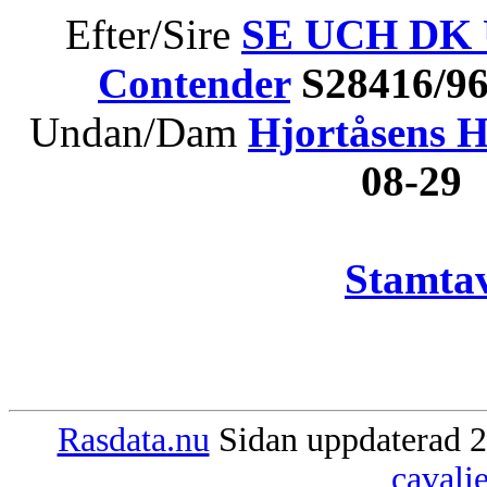
Efter/Sire
SE UCH DK 
Contender
S28416/9
Undan/Dam
Hjortåsens H
08-29
Stamtav
Rasdata.nu
Sidan uppdaterad 2
cavali