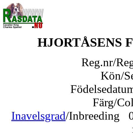
HJORTÅSENS 
Reg.nr/Re
Kön/S
Födelsedatu
Färg/Co
Inavelsgrad
/Inbreeding 0