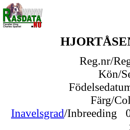
HJORTÅSE
Reg.nr/Re
Kön/S
Födelsedatu
Färg/Co
Inavelsgrad
/Inbreeding 0