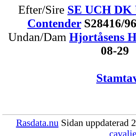
Efter/Sire
SE UCH DK 
Contender
S28416/9
Undan/Dam
Hjortåsens H
08-29
Stamtav
Rasdata.nu
Sidan uppdaterad 2
cavali