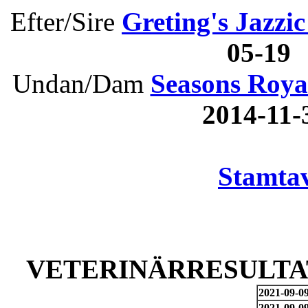
Efter/Sire
Greting's Jazz
05-19
Undan/Dam
Seasons Roya
2014-11-
Stamtav
VETERINÄRRESULTAT
2021-09-0
2021-09-0