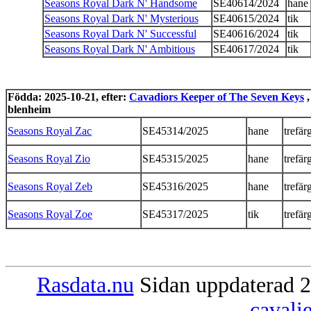
Seasons Royal Dark N' Handsome
SE40614/2024
hane
Seasons Royal Dark N' Mysterious
SE40615/2024
tik
Seasons Royal Dark N' Successful
SE40616/2024
tik
Seasons Royal Dark N' Ambitious
SE40617/2024
tik
Födda: 2025-10-21, efter:
Cavadiors Keeper of The Seven Keys
,
blenheim
Seasons Royal Zac
SE45314/2025
hane
trefär
Seasons Royal Zio
SE45315/2025
hane
trefär
Seasons Royal Zeb
SE45316/2025
hane
trefär
Seasons Royal Zoe
SE45317/2025
tik
trefär
Rasdata.nu
Sidan uppdaterad 2
cavali