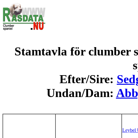
Stamtavla för clumber s
s
Efter/Sire:
Sed
Undan/Dam:
Abb
Leybel 