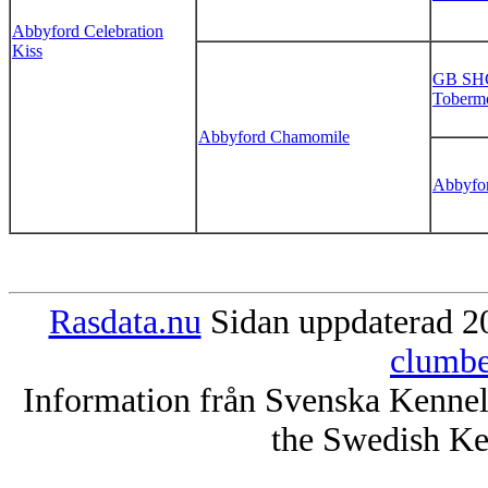
Abbyford Celebration
Kiss
GB SHC
Toberm
Abbyford Chamomile
Abbyfo
Rasdata.nu
Sidan uppdaterad 20
clumbe
Information från Svenska Kenne
the Swedish Ke