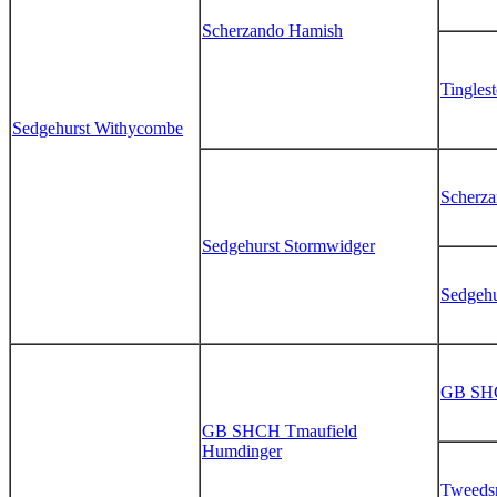
Scherzando Hamish
Tingles
Sedgehurst Withycombe
Scherza
Sedgehurst Stormwidger
Sedgehu
GB SHC
GB SHCH Tmaufield
Humdinger
Tweedsm