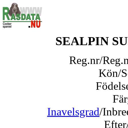
SEALPIN S
Reg.nr/Reg.
Kön/
Födels
Fär
Inavelsgrad
/Inbr
Efter