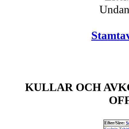
Unda
Stamtav
KULLAR OCH AVK
OF
Efter/Sire:
S