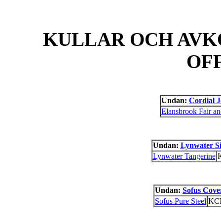
KULLAR OCH AVK
OF
Undan:
Cordial J
Elansbrook Fair an
Undan:
Lynwater Si
Lynwater Tangerine
Undan:
Sofus Cove
Sofus Pure Steel
KC