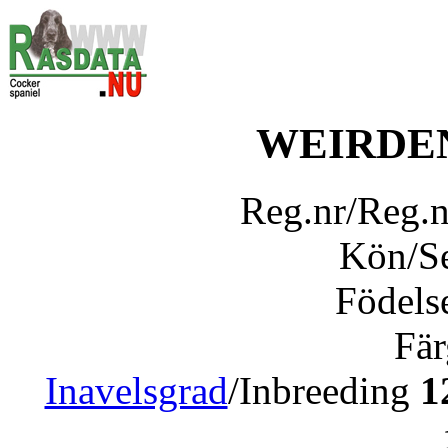
WEIRDE
Reg.nr/Reg.
Kön/S
Födels
Fär
Inavelsgrad
/Inbreeding
1