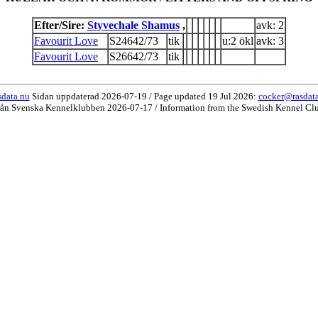
Efter/Sire:
Styvechale Shamus
,
avk: 2
Favourit Love
S24642/73
tik
u:2 ökl
avk: 3
Favourit Love
S26642/73
tik
data.nu
Sidan uppdaterad 2026-07-19 / Page updated 19 Jul 2026:
cocker@rasdat
rån Svenska Kennelklubben 2026-07-17 / Information from the Swedish Kennel Cl