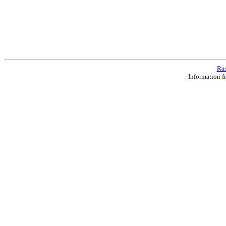
Ras
Information f