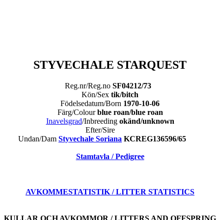
STYVECHALE STARQUEST
Reg.nr/Reg.no
SF04212/73
Kön/Sex
tik/bitch
Födelsedatum/Born
1970-10-06
Färg/Colour
blue roan/blue roan
Inavelsgrad
/Inbreeding
okänd/unknown
Efter/Sire
Undan/Dam
Styvechale Soriana
KCREG136596/65
Stamtavla / Pedigree
AVKOMMESTATISTIK / LITTER STATISTICS
KULLAR OCH AVKOMMOR / LITTERS AND OFFSPRING