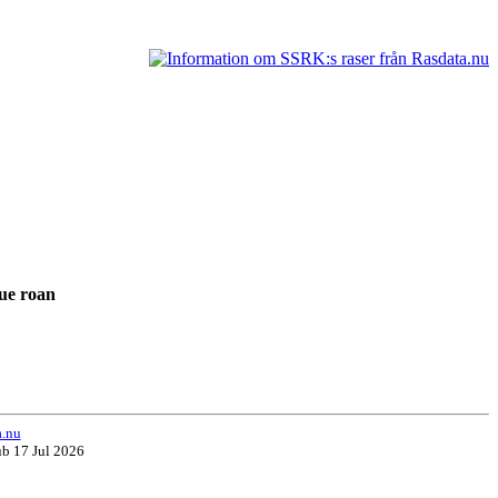
lue roan
t
a.nu
ub 17 Jul 2026