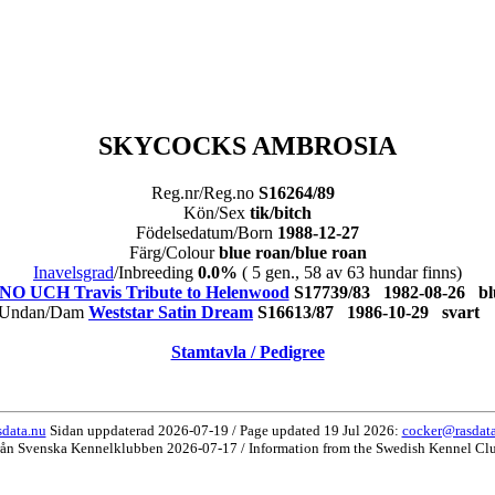
SKYCOCKS AMBROSIA
Reg.nr/Reg.no
S16264/89
Kön/Sex
tik/bitch
Födelsedatum/Born
1988-12-27
Färg/Colour
blue roan/blue roan
Inavelsgrad
/Inbreeding
0.0%
( 5 gen., 58 av 63 hundar finns)
NO UCH Travis Tribute to Helenwood
S17739/83 1982-08-26 b
Undan/Dam
Weststar Satin Dream
S16613/87 1986-10-29 svar
Stamtavla / Pedigree
data.nu
Sidan uppdaterad 2026-07-19 / Page updated 19 Jul 2026:
cocker@rasdat
rån Svenska Kennelklubben 2026-07-17 / Information from the Swedish Kennel Cl