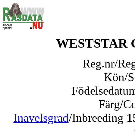
WESTSTAR 
Reg.nr/Re
Kön/
Födelsedatu
Färg/C
Inavelsgrad
/Inbreeding
1