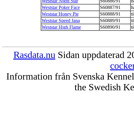
Weststar Night Star
S60886/91
h
Weststar Poker Face
S60887/91
h
Weststar Honey Pie
S60888/91
t
Weststar Speed Jana
S60889/91
t
Weststar High Flame
S60890/91
t
Rasdata.nu
Sidan uppdaterad 20
cocke
Information från Svenska Kenne
the Swedish Ke