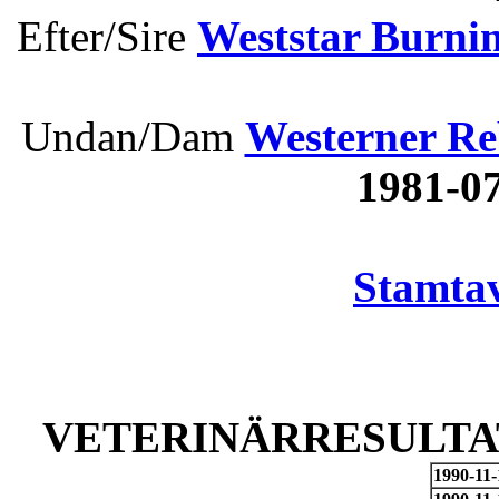
Efter/Sire
Weststar Burni
Undan/Dam
Westerner R
1981-0
Stamtav
VETERINÄRRESULTAT
1990-11-