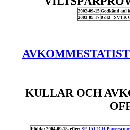
VILTSPÅRPROV
2002-09-15
Godkänd anl k
2003-05-17
0 ökl - SVTK Ö
AVKOMMESTATISTIK
KULLAR OCH AVK
OF
Födda: 2004-09-18, efter:
SE U(U)CH Powerscourt