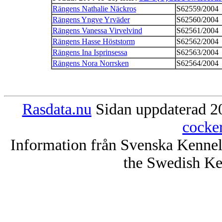
Rängens Nathalie Näckros
S62559/2004
Rängens Yngve Yrväder
S62560/2004
Rängens Vanessa Virvelvind
S62561/2004
Rängens Hasse Höststorm
S62562/2004
Rängens Ina Isprinsessa
S62563/2004
Rängens Nora Norrsken
S62564/2004
Rasdata.nu
Sidan uppdaterad 20
cocke
Information från Svenska Kenne
the Swedish Ke