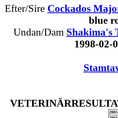
Efter/Sire
Cockados Majo
blue 
Undan/Dam
Shakima's T
1998-02
Stamtav
VETERINÄRRESULTAT
2003
2003