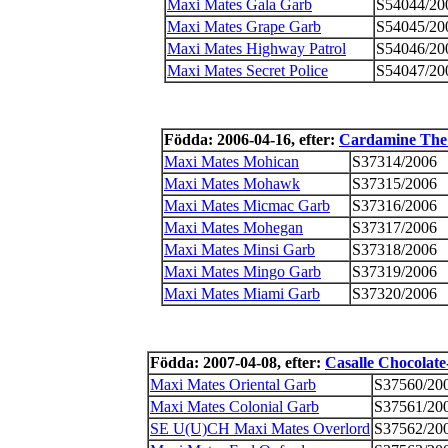
Maxi Mates Gala Garb
S54044/20
Maxi Mates Grape Garb
S54045/20
Maxi Mates Highway Patrol
S54046/20
Maxi Mates Secret Police
S54047/20
Födda: 2006-04-16, efter:
Cardamine The 
Maxi Mates Mohican
S37314/2006
Maxi Mates Mohawk
S37315/2006
Maxi Mates Micmac Garb
S37316/2006
Maxi Mates Mohegan
S37317/2006
Maxi Mates Minsi Garb
S37318/2006
Maxi Mates Mingo Garb
S37319/2006
Maxi Mates Miami Garb
S37320/2006
Födda: 2007-04-08, efter:
Casalle Chocolate
Maxi Mates Oriental Garb
S37560/20
Maxi Mates Colonial Garb
S37561/20
SE U(U)CH Maxi Mates Overlord
S37562/20