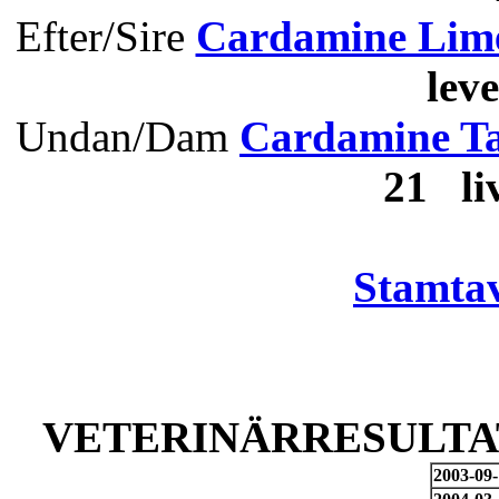
Efter/Sire
Cardamine Lim
lev
Undan/Dam
Cardamine T
21 l
Stamtav
VETERINÄRRESULTAT
2003-09