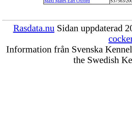
Maxi Mates Earl Oxford
S37563/20
Rasdata.nu
Sidan uppdaterad 20
cocke
Information från Svenska Kenne
the Swedish Ke