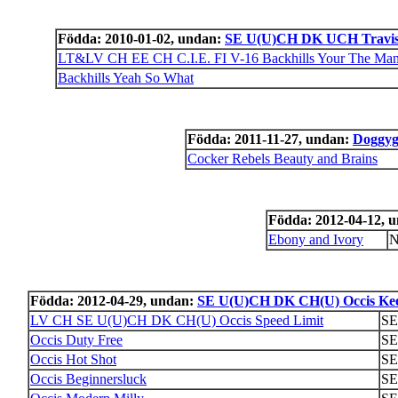
Födda: 2010-01-02, undan:
SE U(U)CH DK UCH Travis 
LT&LV CH EE CH C.I.E. FI V-16 Backhills Your The Ma
Backhills Yeah So What
Födda: 2011-11-27, undan:
Doggyg
Cocker Rebels Beauty and Brains
Födda: 2012-04-12, 
Ebony and Ivory
N
Födda: 2012-04-29, undan:
SE U(U)CH DK CH(U) Occis Kee
LV CH SE U(U)CH DK CH(U) Occis Speed Limit
SE
Occis Duty Free
SE
Occis Hot Shot
SE
Occis Beginnersluck
SE