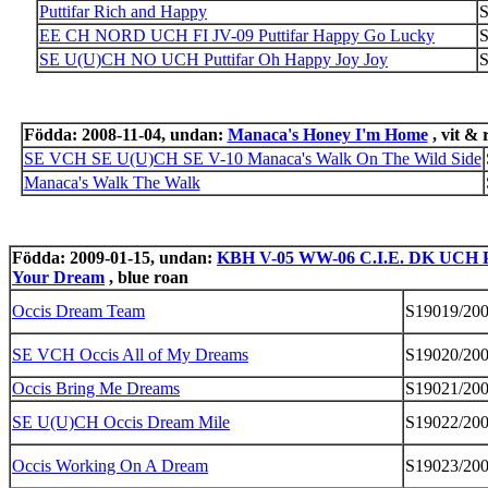
Puttifar Rich and Happy
S
EE CH NORD UCH FI JV-09 Puttifar Happy Go Lucky
S
SE U(U)CH NO UCH Puttifar Oh Happy Joy Joy
S
Födda: 2008-11-04, undan:
Manaca's Honey I'm Home
, vit & 
SE VCH SE U(U)CH SE V-10 Manaca's Walk On The Wild Side
Manaca's Walk The Walk
Födda: 2009-01-15, undan:
KBH V-05 WW-06 C.I.E. DK UCH P
Your Dream
, blue roan
Occis Dream Team
S19019/20
SE VCH Occis All of My Dreams
S19020/20
Occis Bring Me Dreams
S19021/20
SE U(U)CH Occis Dream Mile
S19022/20
Occis Working On A Dream
S19023/20