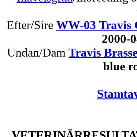
Efter/Sire
WW-03 Travis G
2000-
Undan/Dam
Travis Brass
blue 
Stamtav
VETERINÄRRESULTAT