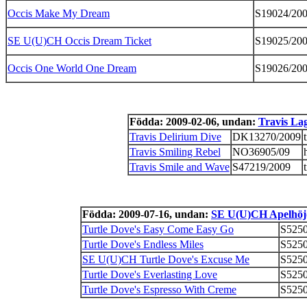
Occis Make My Dream
S19024/20
SE U(U)CH Occis Dream Ticket
S19025/20
Occis One World One Dream
S19026/20
Födda: 2009-02-06, undan:
Travis La
Travis Delirium Dive
DK13270/2009
t
Travis Smiling Rebel
NO36905/09
Travis Smile and Wave
S47219/2009
t
Födda: 2009-07-16, undan:
SE U(U)CH Apelhöj
Turtle Dove's Easy Come Easy Go
S5250
Turtle Dove's Endless Miles
S5250
SE U(U)CH Turtle Dove's Excuse Me
S5250
Turtle Dove's Everlasting Love
S5250
Turtle Dove's Espresso With Creme
S5250