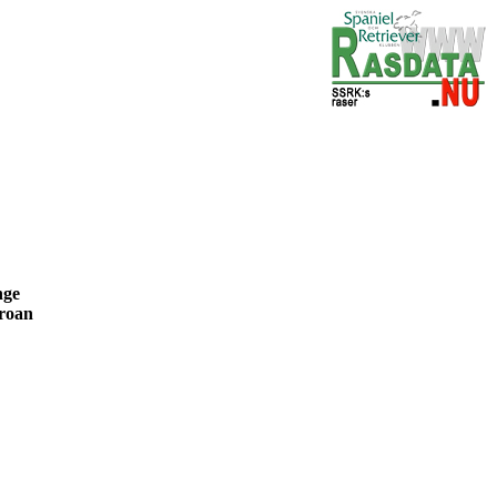
range
e roan