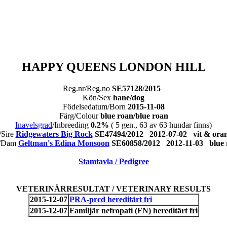
HAPPY QUEENS LONDON HILL
Reg.nr/Reg.no
SE57128/2015
Kön/Sex
hane/dog
Födelsedatum/Born
2015-11-08
Färg/Colour
blue roan/blue roan
Inavelsgrad
/Inbreeding
0.2%
( 5 gen., 63 av 63 hundar finns)
/Sire
Ridgewaters Big Rock
SE47494/2012 2012-07-02 vit & o
/Dam
Geltman's Edina Monsoon
SE60858/2012 2012-11-03 blu
Stamtavla / Pedigree
VETERINÄRRESULTAT / VETERINARY RESULTS
2015-12-07
PRA-prcd hereditärt fri
2015-12-07
Familjär nefropati (FN) hereditärt fri