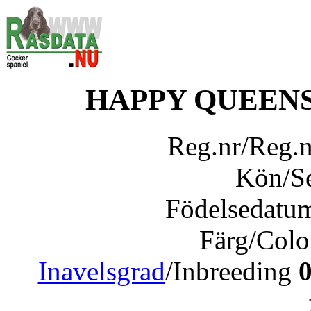
HAPPY QUEENS
Reg.nr/Reg.
Kön/S
Födelsedatu
Färg/Col
Inavelsgrad
/Inbreeding