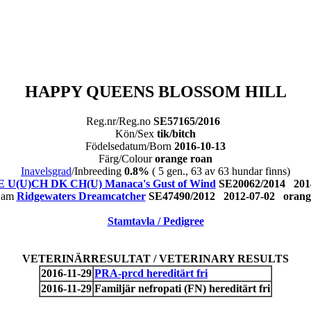
HAPPY QUEENS BLOSSOM HILL
Reg.nr/Reg.no
SE57165/2016
Kön/Sex
tik/bitch
Födelsedatum/Born
2016-10-13
Färg/Colour
orange roan
Inavelsgrad
/Inbreeding
0.8%
( 5 gen., 63 av 63 hundar finns)
 U(U)CH DK CH(U) Manaca's Gust of Wind
SE20062/2014 201
Dam
Ridgewaters Dreamcatcher
SE47490/2012 2012-07-02 oran
Stamtavla / Pedigree
VETERINÄRRESULTAT / VETERINARY RESULTS
2016-11-29
PRA-prcd hereditärt fri
2016-11-29
Familjär nefropati (FN) hereditärt fri