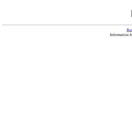
Ras
Information f