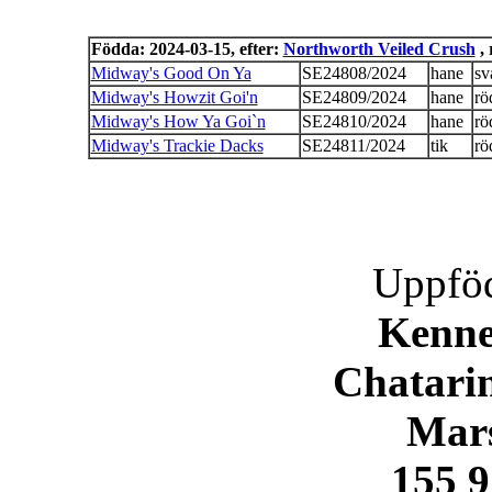
Födda: 2024-03-15, efter:
Northworth Veiled Crush
, 
Midway's Good On Ya
SE24808/2024
hane
sv
Midway's Howzit Goi'n
SE24809/2024
hane
rö
Midway's How Ya Goi`n
SE24810/2024
hane
rö
Midway's Trackie Dacks
SE24811/2024
tik
rö
Uppföd
Kenne
Chatari
Mars
155 