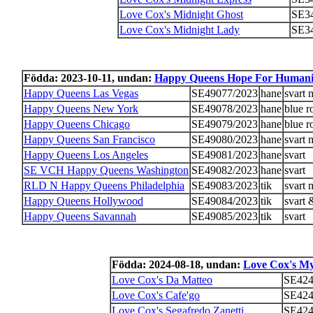
Love Cox's Midnight Ghost
SE3
Love Cox's Midnight Lady
SE3
Födda: 2023-10-11, undan:
Happy Queens Hope For Humani
Happy Queens Las Vegas
SE49077/2023
hane
svart 
Happy Queens New York
SE49078/2023
hane
blue r
Happy Queens Chicago
SE49079/2023
hane
blue r
Happy Queens San Francisco
SE49080/2023
hane
svart 
Happy Queens Los Angeles
SE49081/2023
hane
svart
SE VCH Happy Queens Washington
SE49082/2023
hane
svart
RLD N Happy Queens Philadelphia
SE49083/2023
tik
svart 
Happy Queens Hollywood
SE49084/2023
tik
svart 
Happy Queens Savannah
SE49085/2023
tik
svart
Födda: 2024-08-18, undan:
Love Cox's M
Love Cox's Da Matteo
SE424
Love Cox's Cafe'go
SE424
Love Cox's Segafredo Zanetti
SE424