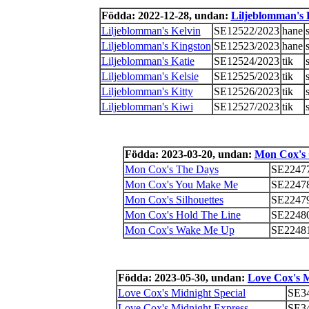
Födda: 2022-12-28, undan:
Liljeblomman's 
Liljeblomman's Kelvin
SE12522/2023
hane
Liljeblomman's Kingston
SE12523/2023
hane
Liljeblomman's Katie
SE12524/2023
tik
Liljeblomman's Kelsie
SE12525/2023
tik
Liljeblomman's Kitty
SE12526/2023
tik
Liljeblomman's Kiwi
SE12527/2023
tik
Födda: 2023-03-20, undan:
Mon Cox's 
Mon Cox's The Days
SE22477
Mon Cox's You Make Me
SE22478
Mon Cox's Silhouettes
SE22479
Mon Cox's Hold The Line
SE22480
Mon Cox's Wake Me Up
SE22481
Födda: 2023-05-30, undan:
Love Cox's 
Love Cox's Midnight Special
SE3
Love Cox's Midnight Express
SE3