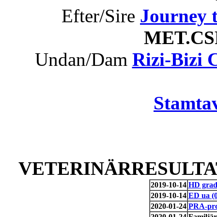
Efter/Sire
Journey 
MET.C
Undan/Dam
Rizi-Bizi
Stamtav
VETERINÄRRESULTAT
2019-10-14
HD grad
2019-10-14
ED ua (0
2020-01-24
PRA-prc
2020-01-24
Familjär