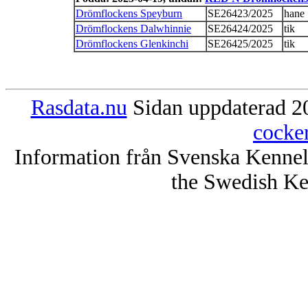
Drömflockens Speyburn
SE26423/2025
hane
Drömflockens Dalwhinnie
SE26424/2025
tik
Drömflockens Glenkinchi
SE26425/2025
tik
Rasdata.nu
Sidan uppdaterad 20
cocke
Information från Svenska Kenne
the Swedish Ke