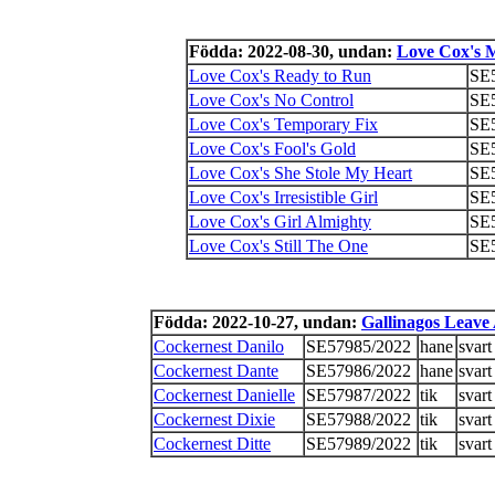
Födda: 2022-08-30, undan:
Love Cox's 
Love Cox's Ready to Run
SE
Love Cox's No Control
SE
Love Cox's Temporary Fix
SE
Love Cox's Fool's Gold
SE
Love Cox's She Stole My Heart
SE
Love Cox's Irresistible Girl
SE
Love Cox's Girl Almighty
SE
Love Cox's Still The One
SE
Födda: 2022-10-27, undan:
Gallinagos Leave
Cockernest Danilo
SE57985/2022
hane
svart
Cockernest Dante
SE57986/2022
hane
svart
Cockernest Danielle
SE57987/2022
tik
svart
Cockernest Dixie
SE57988/2022
tik
svart
Cockernest Ditte
SE57989/2022
tik
svart