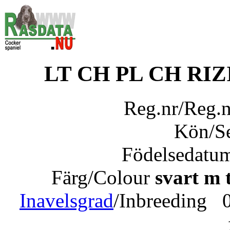
LT CH PL CH RIZ
Reg.nr/Reg.
Kön/S
Födelsedatu
Färg/Colour
svart m 
Inavelsgrad
/Inbreeding 0