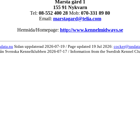
Marsta gård 1
155 91 Nykvarn
Tel:
08-552 400 28
Mob:
070-331 89 80
Email:
marstagard@telia.com
Hemsida/Homepage:
http://www.kennelmidways.se
data.nu
Sidan uppdaterad 2026-07-19 / Page updated 19 Jul 2026:
cocker@rasdat
rån Svenska Kennelklubben 2026-07-17 / Information from the Swedish Kennel Cl