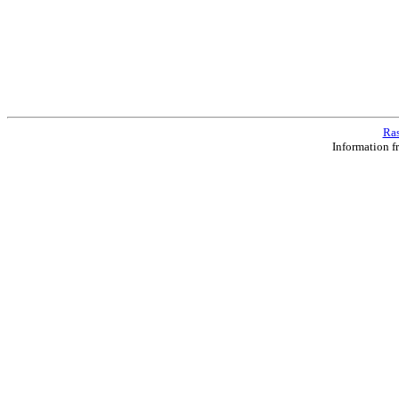
Ras
Information f