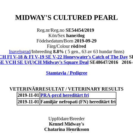
MIDWAY'S CULTURED PEARL
Reg.nr/Reg.no
SE54454/2019
Kön/Sex
hane/dog
Födelsedatum/Born
2019-09-29
Färg/Colour
röd/red
Inavelsgrad
/Inbreeding
8.8%
( 5 gen., 63 av 63 hundar finns)
CH FI V-18 & FI V-19 SE V-22 Honeywater's Catch of The Day
S
SE VCH SE U(U)CH Midway's Square Deal
SE48647/2016 2016
Stamtavla / Pedigree
VETERINÄRRESULTAT / VETERINARY RESULTS
2019-11-01
PRA-prcd hereditärt fri
2019-11-01
Familjär nefropati (FN) hereditärt fri
Uppfödare/Breeder
Kennel Midway's
Chatarina Henriksson