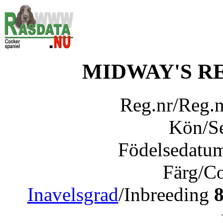
MIDWAY'S R
Reg.nr/Reg.
Kön/S
Födelsedatu
Färg/C
Inavelsgrad
/Inbreeding