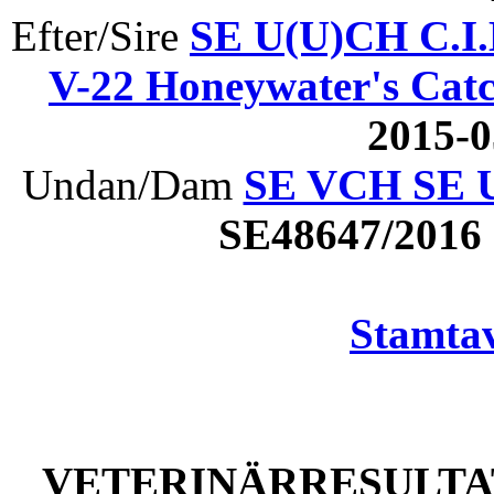
Efter/Sire
SE U(U)CH C.I.
V-22 Honeywater's Catc
2015-
Undan/Dam
SE VCH SE U
SE48647/201
Stamtav
VETERINÄRRESULTAT