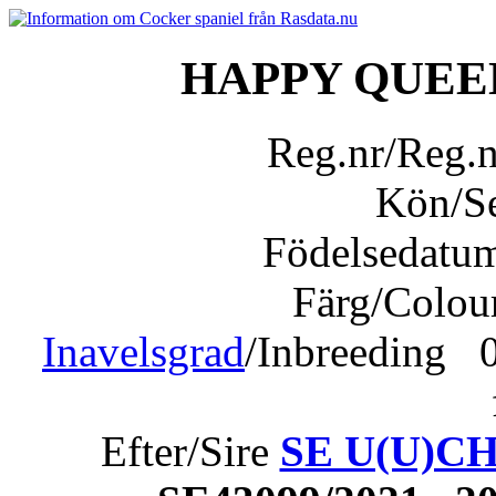
HAPPY QUEE
Reg.nr/Reg.
Kön/S
Födelsedatu
Färg/Colou
Inavelsgrad
/Inbreeding 0
Efter/Sire
SE U(U)CH 