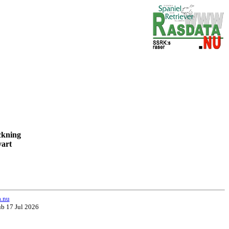
teckning
svart
a.nu
ub 17 Jul 2026