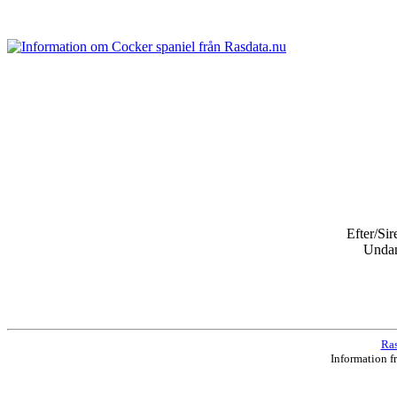
Efter/Si
Unda
Ras
Information f