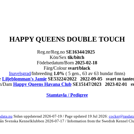
HAPPY QUEENS DOUBLE TOUCH
Reg.nr/Reg.no
SE16344/2025
Kön/Sex
tik/bitch
Födelsedatum/Born
2025-02-18
Färg/Colour
svart/black
Inavelsgrad
/Inbreeding
1.0%
( 5 gen., 63 av 63 hundar finns)
re
Liljeblomman's Jamie
SE53224/2022 2022-09-05 svart m tan
n/Dam
Happy Queens Havana Club
SE15147/2023 2023-02-01 
Stamtavla / Pedigree
data.nu
Sidan uppdaterad 2026-07-19 / Page updated 19 Jul 2026:
cocker@rasdat
rån Svenska Kennelklubben 2026-07-17 / Information from the Swedish Kennel Cl